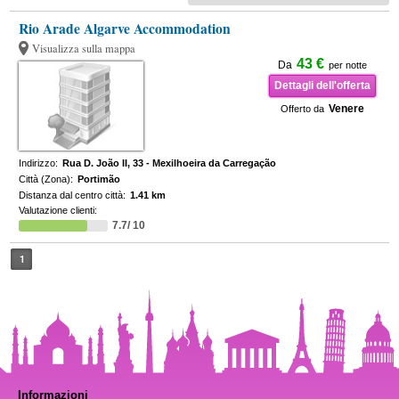
Rio Arade Algarve Accommodation
Visualizza sulla mappa
43 €
Da
per notte
Dettagli dell'offerta
Venere
Offerto da
Indirizzo:
Rua D. João II, 33 - Mexilhoeira da Carregação
Città (Zona):
Portimão
Distanza dal centro città:
1.41 km
Valutazione clienti:
7.7/ 10
1
Informazioni