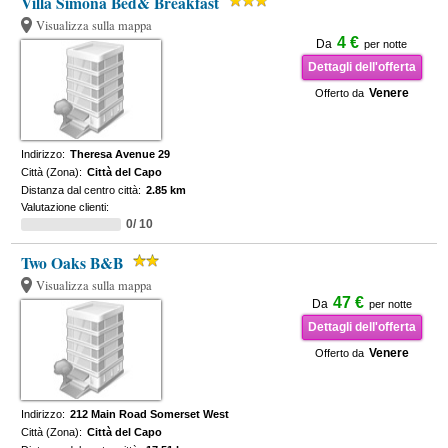
Villa Simona Bed& Breakfast
Visualizza sulla mappa
4 €
Da
per notte
Dettagli dell'offerta
Venere
Offerto da
Indirizzo:
Theresa Avenue 29
Città (Zona):
Città del Capo
Distanza dal centro città:
2.85 km
Valutazione clienti:
0/ 10
Two Oaks B&B
Visualizza sulla mappa
47 €
Da
per notte
Dettagli dell'offerta
Venere
Offerto da
Indirizzo:
212 Main Road Somerset West
Città (Zona):
Città del Capo