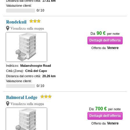
Distanza dal centro città:
17.51 km
Valutazione clienti:
0/ 10
Rondekuil
Visualizza sulla mappa
90 €
Da
per notte
Dettagli dell'offerta
Venere
Offerto da
Indirizzo:
Malanshoogte Road
Città (Zona):
Città del Capo
Distanza dal centro città:
20.26 km
Valutazione clienti:
0/ 10
Balmoral Lodge
Visualizza sulla mappa
700 €
Da
per notte
Dettagli dell'offerta
Venere
Offerto da