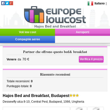
Italiano
|
Hajos Bed and Breakfast
Voli low cost
Aeroporti
Compagnie aeree
Partner che offrono questo bed& breakfast
70 €
Verifica il prezzo
Venere
da
Riassunto recensioni
Totale recensioni:
0
Punteggio totale:
0
Hajos Bed and Breakfast, Budapest
Dessewffy utca 8-10
,
Central Pest,
Budapest
,
1066,
Ungheria