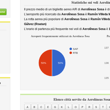
Statistiche sui voli Aerolí
Il prezzo medio di un biglietto aereo A/R di
Aerolíneas Sosa
è d
ione
L'aeroporto più ricercato da
Aerolíneas Sosa
è
Ramón Villeda M
La rotta aerea più popolare di
Aerolíneas Sosa
è
Ramón Villeda
Gálvez (Roatan)
L'orario di partenza più frequente nei voli di
Aerolíneas Sosa
è
Aeroporti frequentemente utilizzati da Aerolíneas Sosa
Pr
137
SAP
RTB
50%
50%
136
135
a
Elenco città servite da Aerolíneas Sosa
A
B
C
E
G
K
L
O
P
R
S
T