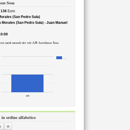
neas Sosa
i
136
Euro
orales (San Pedro Sula)
 Morales (San Pedro Sula) - Juan Manuel
10:00
ezzi medi mensili dei voli A/R Aerolíneas Sosa
…
ott
 in ordine alfabetico
U
W