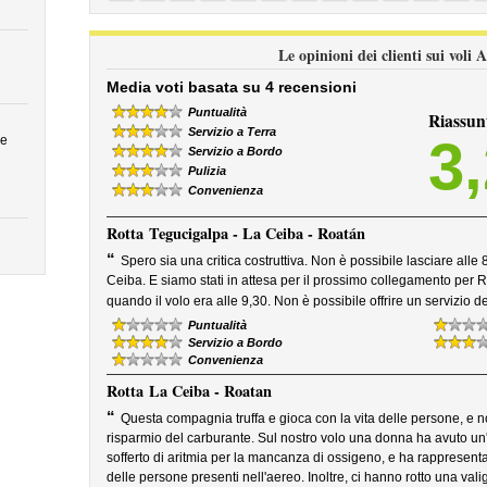
Le opinioni dei clienti sui voli 
Media voti basata su 4 recensioni
Puntualità
Riassun
Servizio a Terra
3
ue
Servizio a Bordo
Pulizia
Convenienza
Rotta
Tegucigalpa - La Ceiba - Roatán
“
Spero sia una critica costruttiva. Non è possibile lasciare alle
Ceiba. E siamo stati in attesa per il prossimo collegamento per 
quando il volo era alle 9,30. Non è possibile offrire un servizio d
Puntualità
Servizio a Bordo
Convenienza
Rotta
La Ceiba - Roatan
“
Questa compagnia truffa e gioca con la vita delle persone, e 
risparmio del carburante. Sul nostro volo una donna ha avuto un'
sofferto di aritmia per la mancanza di ossigeno, e ha rappresentat
delle persone presenti nell'aereo. Inoltre, ci hanno rotto una valig