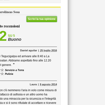
Aerolíneas Sosa
Scrivi la tua opinione
to recensioni
,2
SU 5
Buono
Daniel aguilar
25 luglio 2016
 8 Tegucigalpa ed arrivare alle 8:40 a La
Roatan. Abbiamo aspettato fino alle 12.20
”
el genere.
Servizio a Terra
Pulizia
Laura
9 agosto 2014
non c'è nemmeno l'aria in volo come misura di
attacco di asfissia e un altro uomo ha
o una minaccia per la sicurezza e l'integrità
ia e si è sono rifiutate di accettare e ricevere