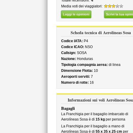
Totale recensioni:
4
Media voti dei viaggiatori:
Leggi le opinioni
Scrivi la tua opin
Scheda tecnica di Aerolíneas Sosa
Codice IATA:
P4
Codice ICAO:
NSO
Callsign:
SOSA
Nazione:
Honduras
Tipologia compagnia aerea:
di linea
Dimensione Flotta:
10
Aeroporti serviti:
7
Numero di rotte:
16
Informazioni sui voli Aerolíneas Sos
Bagagli
La Franchigia per il bagaglio imbarcato di
Aerolíneas Sosa è di
15 kg
per persona
La Franchigia per il bagaglio a mano di
Aerolíneas Sosa è di
55 x 35 x 25 cm
per