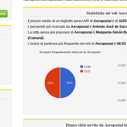
Statistiche sui voli Aer
ione
Il prezzo medio di un biglietto aereo A/R di
Aeropostal
è di
3205
L'aeroporto più ricercato da
Aeropostal
è
Antonio José de Suc
La rotta aerea più popolare di
Aeropostal
è
Maiquetia-Simón Bo
(Cumaná)
L'orario di partenza più frequente nei voli di
Aeropostal
è
08:55
Aeroporti frequentemente utilizzati da Aeropostal
3,220
CUM
CCS
50%
50%
3,200
3,180
Elenco città servite da Aeropostal i