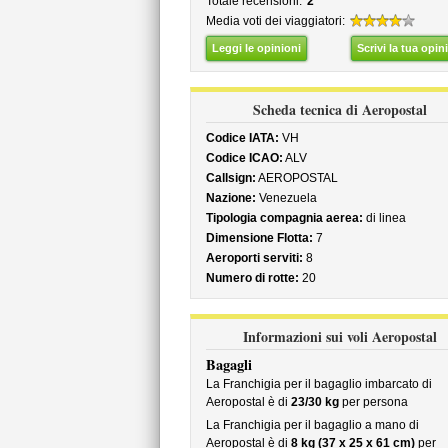
Totale recensioni:
2
Media voti dei viaggiatori:
Leggi le opinioni
Scrivi la tua opin
Scheda tecnica di Aeropostal
Codice IATA:
VH
Codice ICAO:
ALV
Callsign:
AEROPOSTAL
Nazione:
Venezuela
Tipologia compagnia aerea:
di linea
Dimensione Flotta:
7
Aeroporti serviti:
8
Numero di rotte:
20
Informazioni sui voli Aeropostal
Bagagli
La Franchigia per il bagaglio imbarcato di
Aeropostal è di
23/30 kg
per persona
La Franchigia per il bagaglio a mano di
Aeropostal è di
8 kg (37 x 25 x 61 cm)
per