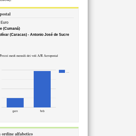
opostal
Euro
re (Cumaná)
lívar (Caracas) - Antonio José de Sucre
Prezzi medi mensili dei voli A/R Aeropostal
…
gen
feb
n ordine alfabetico