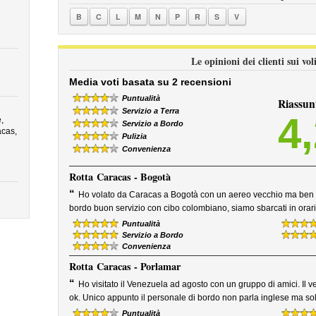
B
C
L
M
N
P
R
S
V
Le opinioni dei clienti sui vo
Media voti basata su 2 recensioni
Puntualità
Riassun
Servizio a Terra
4
,
Servizio a Bordo
acas,
Pulizia
Convenienza
Rotta
Caracas - Bogotà
“
Ho volato da Caracas a Bogotà con un aereo vecchio ma ben te
bordo buon servizio con cibo colombiano, siamo sbarcati in orari
Puntualità
Servizio a Bordo
Convenienza
Rotta
Caracas - Porlamar
“
Ho visitato il Venezuela ad agosto con un gruppo di amici. Il ve
ok. Unico appunto il personale di bordo non parla inglese ma so
Puntualità