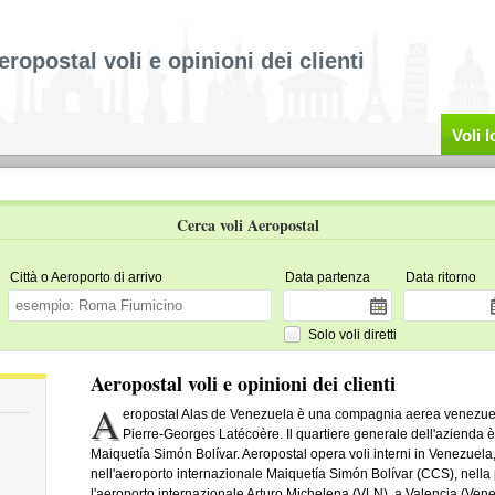
eropostal voli e opinioni dei clienti
Voli 
Cerca voli Aeropostal
Città o Aeroporto di arrivo
Data partenza
Data ritorno
Solo voli diretti
Aeropostal voli e opinioni dei clienti
A
eropostal Alas de Venezuela è una compagnia aerea venezuelan
Pierre-Georges Latécoère. Il quartiere generale dell'azienda è
Maiquetía Simón Bolívar. Aeropostal opera voli interni in Venezuela,
nell'aeroporto internazionale Maiquetía Simón Bolívar (CCS), nella 
l'aeroporto internazionale Arturo Michelena (VLN), a Valencia (Vene