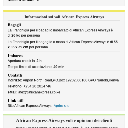
Numero di rotte:
76
Informazioni sui voli African Express Airways
Bagagli
La Franchigia per il bagaglio imbarcato di African Express Airways è
di
20 kg
per persona
La Franchigia per il bagaglio a mano di African Express Airways è di
55
x 35 x 25 cm
per persona
Imbarco
Apertura check in:
2 h
Tempo limite di accettazione:
40 min
Contatti
Indirizzo:
Airport North Road,P.O.Box 19202, 00100 GPO Nairobi,Kenya
Telefono:
+254 20 2014746
eMail:
afex@africanexpress.co.ke
Link utili
Sito African Express Airways:
Aprire sito
African Express Airways voli e opinioni dei clienti