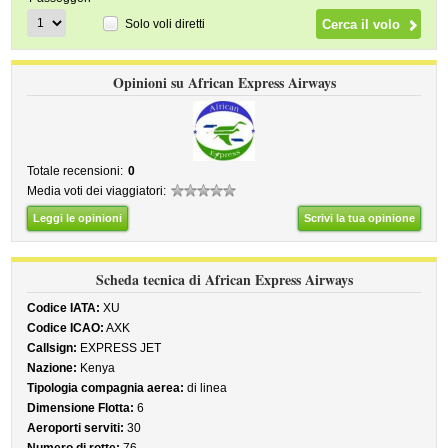
Solo voli diretti
Opinioni su African Express Airways
Totale recensioni:
0
Media voti dei viaggiatori:
Leggi le opinioni
Scrivi la tua opinione
Scheda tecnica di African Express Airways
Codice IATA:
XU
Codice ICAO:
AXK
Callsign:
EXPRESS JET
Nazione:
Kenya
Tipologia compagnia aerea:
di linea
Dimensione Flotta:
6
Aeroporti serviti:
30