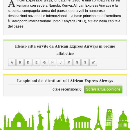
A
frican Express Airways, fondata nel 1986, è una compagnia aerea
keniana con sede a Nairobi, Kenya. African Express Airways è la
seconda compagnia aerea del paese, opera voli in numerose
destinazioni nazionali e internazionali. La base principale dell'aerolinea
è l'aeroporto internazionale Jomo Kenyatta (NBO), situato nella capitale
del paese.
Elenco città servite da African Express Airways in ordine
alfabetico
A
B
D
E
G
H
J
M
N
S
W
Le opinioni dei clienti sui voli African Express Airways
Totale recensioni:
0
Scrivi la tua opinione