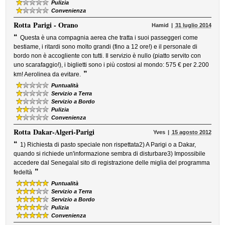
Pulizia
Convenienza
Rotta
Parigi - Orano
Hamid
31 luglio 2014
“
Questa è una compagnia aerea che tratta i suoi passeggeri come
bestiame, i ritardi sono molto grandi (fino a 12 ore!) e il personale di
bordo non è accogliente con tutti. Il servizio è nullo (piatto servito con
uno scarafaggio!), i biglietti sono i più costosi al mondo: 575 € per 2.200
”
km! Aerolinea da evitare.
Puntualità
Servizio a Terra
Servizio a Bordo
Pulizia
Convenienza
Rotta
Dakar-Algeri-Parigi
Yves
15 agosto 2012
“
1) Richiesta di pasto speciale non rispettata2) A Parigi o a Dakar,
quando si richiede un'informazione sembra di disturbare3) Impossibile
accedere dal Senegalal sito di registrazione delle miglia del programma
”
fedeltà
Puntualità
Servizio a Terra
Servizio a Bordo
Pulizia
Convenienza