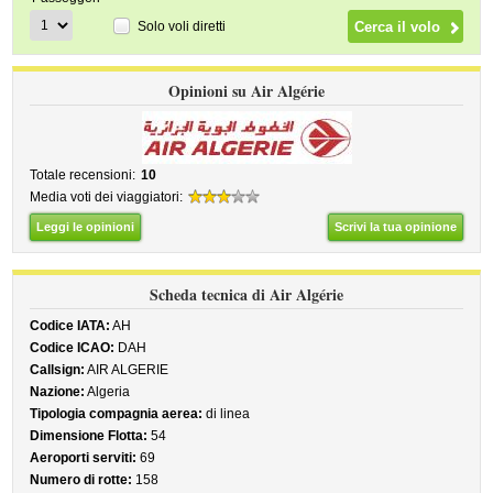
Solo voli diretti
Opinioni su Air Algérie
Totale recensioni:
10
Media voti dei viaggiatori:
Leggi le opinioni
Scrivi la tua opinione
Scheda tecnica di Air Algérie
Codice IATA:
AH
Codice ICAO:
DAH
Callsign:
AIR ALGERIE
Nazione:
Algeria
Tipologia compagnia aerea:
di linea
Dimensione Flotta:
54
Aeroporti serviti:
69
Numero di rotte:
158