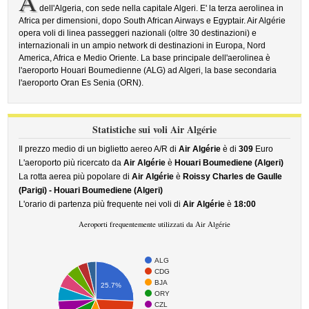
A
dell'Algeria, con sede nella capitale Algeri. E' la terza aerolinea in
Africa per dimensioni, dopo South African Airways e Egyptair. Air Algérie
opera voli di linea passeggeri nazionali (oltre 30 destinazioni) e
internazionali in un ampio network di destinazioni in Europa, Nord
America, Africa e Medio Oriente. La base principale dell'aerolinea è
l'aeroporto Houari Boumedienne (ALG) ad Algeri, la base secondaria
l'aeroporto Oran Es Senia (ORN).
Statistiche sui voli Air Algérie
Il prezzo medio di un biglietto aereo A/R di
Air Algérie
è di
309
Euro
L'aeroporto più ricercato da
Air Algérie
è
Houari Boumediene (Algeri)
La rotta aerea più popolare di
Air Algérie
è
Roissy Charles de Gaulle
(Parigi) - Houari Boumediene (Algeri)
L'orario di partenza più frequente nei voli di
Air Algérie
è
18:00
Aeroporti frequentemente utilizzati da Air Algérie
ALG
CDG
BJA
25.7%
ORY
CZL