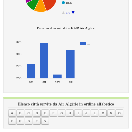
BCN
1/2
Prezzi medi mensili dei voli A/R Air Algérie
325
…
300
275
250
set
ott
nov
dic
Elenco città servite da Air Algérie in ordine alfabetico
A
B
C
D
E
F
G
H
I
J
L
M
N
O
P
R
S
T
V