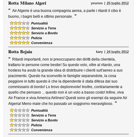
Rotta
Milano Algeri
younes
25 luglio 2012
“
Air Algerie è una buona compagnia aerea, a parte i ritardi il cibo è
”
buono, i bagni belli e ottimo personale.
Puntualità
Servizio a Terra
Servizio a Bordo
Pulizia
Convenienza
Rotta
Bejaia
kary
24 luglio 2012
“
Ritardi importanti, non si preoccupano dei diritti della clientela,
trattano le persone come bestie! Su questo volo, oltre al ritardo, una
hostess ha avuto la grande idea di distribuire i clienti sull'aereo a suo
piacimento. Questo ha sconvolto le famiglie separandole, la cosa
peggiore in tutto questo è che la dipendente è stata difesa dal suo
commissario di bordo! Lo trovo deplorevole! Inoltre, contrariamente a
quello che pensavo ... questo non è un volo a basso costo! Infine, viva
Air France e viva America Airlines! Questi sono gli esempi da seguire Air
”
Algeria! Meno male che ho passato un soggiorno meraviglioso.
Puntualità
Servizio a Terra
Servizio a Bordo
Pulizia
Convenienza