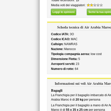
Totale recensioni:
17
Media voti dei viaggiatori:
Leggi le opinioni
Scrivi la tua opin
Scheda tecnica di Air Arabia Maro
Codice IATA:
3O
Codice ICAO:
MAC
Callsign:
NAWRAS
Nazione:
Marocco
Tipologia compagnia aerea:
low cost
Dimensione Flotta:
5
Aeroporti serviti:
23
Numero di rotte:
64
Informazioni sui voli Air Arabia Mar
Bagagli
La Franchigia per il bagaglio imbarcato di Ai
Arabia Maroc è di
20 kg
per persona
La Franchigia per il bagaglio a mano di Air A
Maroc è di
55 x 35 x 25 cm
per persona