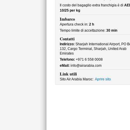
Il costo del bagaglio extra franchigia è di
AE
10/25 per kg
Imbarco
Apertura check in:
2 h
Tempo limite di accettazione:
30 min
Contatti
Indirizzo:
Sharjah International Airport, PO B
132, Cargo Terminal, Sharjah, United Arab
Emirates
Telefono:
+971 6 558 0008
eMail:
info@airarabia.com
Link utili
Sito Air Arabia Maroc:
Aprire sito