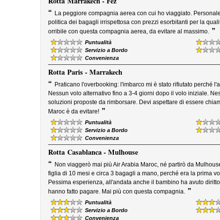
Rotta
Marrakech - Fez
“
La peggiore compagnia aerea con cui ho viaggiato. Personale p
politica dei bagagli irrispettosa con prezzi esorbitanti per la quali
”
orribile con questa compagnia aerea, da evitare al massimo.
Puntualità
Servizio a Bordo
Convenienza
Rotta
Paris - Marrakech
“
Praticano l'overbooking: l'imbarco mi è stato rifiutato perché l'
Nessun volo alternativo fino a 3-4 giorni dopo il volo iniziale. N
soluzioni proposte da rimborsare. Devi aspettare di essere chiama
”
Maroc è da evitare!
Puntualità
Servizio a Bordo
Convenienza
Rotta
Casablanca - Mulhouse
“
Non viaggerò mai più Air Arabia Maroc, né partirò da Mulhouse
figlia di 10 mesi e circa 3 bagagli a mano, perché era la prima 
Pessima esperienza, all'andata anche il bambino ha avuto diritto a
”
hanno fatto pagare. Mai più con questa compagnia.
Puntualità
Servizio a Bordo
Convenienza