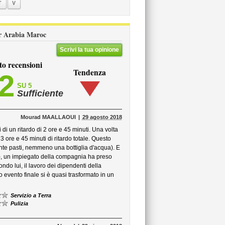
T
V
Air Arabia Maroc
Scrivi la tua opinione
to recensioni
Tendenza
,2
SU 5
Sufficiente
Mourad MAALLAOUI
29 agosto 2018
di un ritardo di 2 ore e 45 minuti. Una volta
3 ore e 45 minuti di ritardo totale. Questo
ente pasti, nemmeno una bottiglia d'acqua). E
le), un impiegato della compagnia ha preso
condo lui, il lavoro dei dipendenti della
 evento finale si è quasi trasformato in un
Servizio a Terra
Pulizia