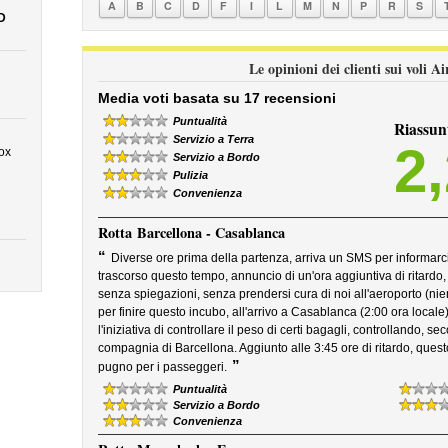
A
B
C
D
F
I
L
M
N
P
R
S
D
Le opinioni dei clienti sui voli 
Media voti basata su 17 recensioni
Puntualità
Riassun
Servizio a Terra
2
ox
Servizio a Bordo
Pulizia
Convenienza
Rotta
Barcellona - Casablanca
“
Diverse ore prima della partenza, arriva un SMS per informarci 
trascorso questo tempo, annuncio di un'ora aggiuntiva di ritardo, 
senza spiegazioni, senza prendersi cura di noi all'aeroporto (ni
per finire questo incubo, all'arrivo a Casablanca (2:00 ora loca
l'iniziativa di controllare il peso di certi bagagli, controllando, se
compagnia di Barcellona. Aggiunto alle 3:45 ore di ritardo, questo
”
pugno per i passeggeri.
Puntualità
Servizio a Bordo
Convenienza