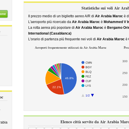
Statistiche sui voli Air Ar
ione
Il prezzo medio di un biglietto aereo A/R di
Air Arabia Maroc
è d
L'aeroporto più ricercato da
Air Arabia Maroc
è
Mohammed V Int
La rotta aerea più popolare di
Air Arabia Maroc
è
Bergamo Orio
c
International (Casablanca)
L'orario di partenza più frequente nei voli di
Air Arabia Maroc
è
Aeroporti frequentemente utilizzati da Air Arabia Maroc
Pre
300
CMN
BGY
BLQ
250
FEZ
46.8%
CUF
200
LYS
22.1%
1/2
oc
150
r
Elenco città servite da Air Arabia Maro
rabia