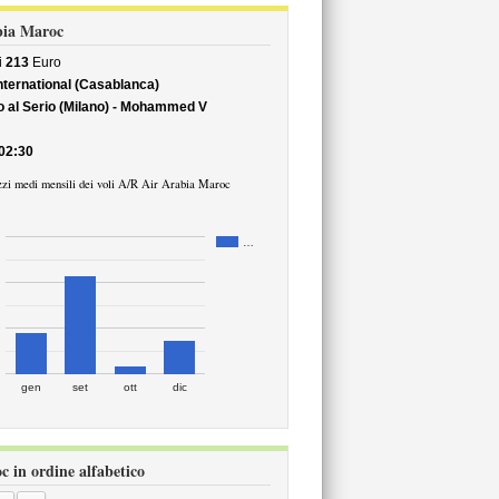
abia Maroc
i
213
Euro
ernational (Casablanca)
 al Serio (Milano) - Mohammed V
02:30
zzi medi mensili dei voli A/R Air Arabia Maroc
…
gen
set
ott
dic
c in ordine alfabetico