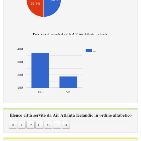
35.7%
Prezzi medi mensili dei voli A/R Air Atlanta Icelandic
400
…
300
200
100
set
ott
Elenco città servite da Air Atlanta Icelandic in ordine alfabetico
C
L
P
R
S
T
U