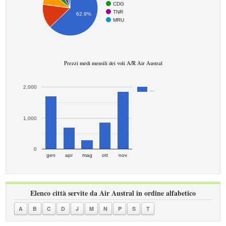
CDG
TNR
62.9%
MRU
Prezzi medi mensili dei voli A/R Air Austral
2,000
…
1,000
0
gen
apr
mag
ott
nov
Elenco città servite da Air Austral in ordine alfabetico
A
B
C
D
J
M
N
P
S
T