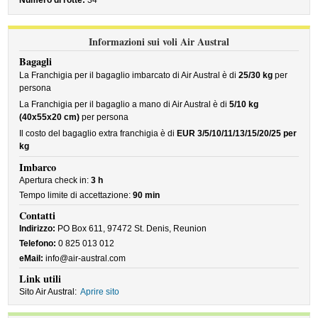
Numero di rotte:
34
Informazioni sui voli Air Austral
Bagagli
La Franchigia per il bagaglio imbarcato di Air Austral è di
25/30 kg
per
persona
La Franchigia per il bagaglio a mano di Air Austral è di
5/10 kg
(40x55x20 cm)
per persona
Il costo del bagaglio extra franchigia è di
EUR 3/5/10/11/13/15/20/25 per
kg
Imbarco
Apertura check in:
3 h
Tempo limite di accettazione:
90 min
Contatti
Indirizzo:
PO Box 611, 97472 St. Denis, Reunion
Telefono:
0 825 013 012
eMail:
info@air-austral.com
Link utili
Sito Air Austral:
Aprire sito