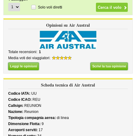
Solo voli diretti
Opinioni su Air Austral
Totale recensioni:
1
Media voti dei viaggiatori:
Leggi le opinioni
Scrivi la tua opinione
Scheda tecnica di Air Austral
Codice IATA:
UU
Codice ICAO:
REU
Callsign:
REUNION
Nazione:
Reunion
Tipologia compagnia aerea:
di linea
Dimensione Flotta:
9
Aeroporti serviti:
17