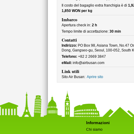
Il costo del bagaglio extra franchigia è di
1,9
1,850 WON per kg
Imbarco
Apertura check in:
2 h
Tempo limite di accettazione:
30 min
Contatti
Indirizzo:
PO Box 98, Asiana Town, No.47 O
Dong, Gangseo-gu, Seoul, 100-052, South 
Telefono:
+82 2 2669 3847
eMail:
info@airbusan.com
Link utili
Sito Air Busan:
Aprire sito
Informazioni
Chi siamo