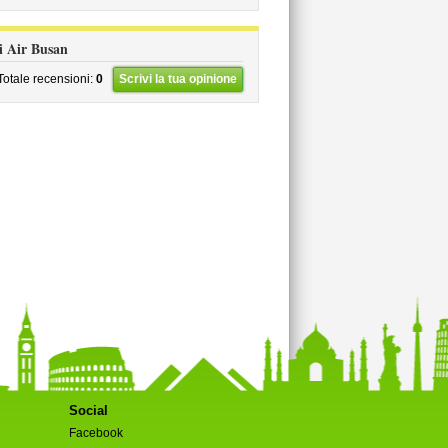
li Air Busan
Totale recensioni:
0
Scrivi la tua opinione
Social
Facebook