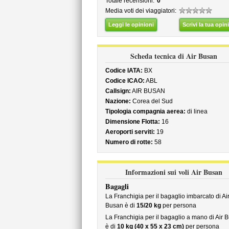
Totale recensioni:
0
Media voti dei viaggiatori:
Leggi le opinioni
Scrivi la tua opin
Scheda tecnica di Air Busan
Codice IATA:
BX
Codice ICAO:
ABL
Callsign:
AIR BUSAN
Nazione:
Corea del Sud
Tipologia compagnia aerea:
di linea
Dimensione Flotta:
16
Aeroporti serviti:
19
Numero di rotte:
58
Informazioni sui voli Air Busan
Bagagli
La Franchigia per il bagaglio imbarcato di Ai
Busan è di
15/20 kg
per persona
La Franchigia per il bagaglio a mano di Air 
è di
10 kg (40 x 55 x 23 cm)
per persona