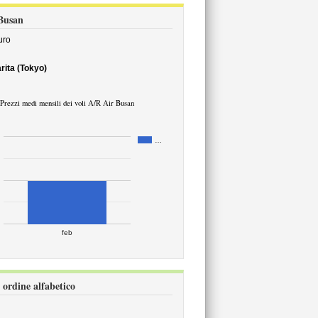
 Busan
ro
rita (Tokyo)
Prezzi medi mensili dei voli A/R Air Busan
…
feb
 ordine alfabetico