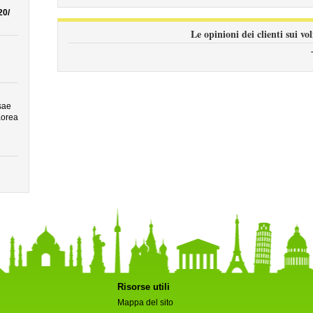
20/
Le opinioni dei clienti sui vo
sae
Korea
Risorse utili
Mappa del sito