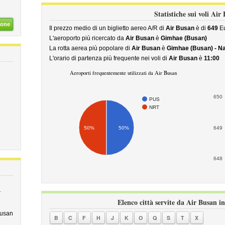
Statistiche sui voli Air
ione
Il prezzo medio di un biglietto aereo A/R di
Air Busan
è di
649
Eu
L'aeroporto più ricercato da
Air Busan
è
Gimhae (Busan)
La rotta aerea più popolare di
Air Busan
è
Gimhae (Busan) - Na
L'orario di partenza più frequente nei voli di
Air Busan
è
11:00
Aeroporti frequentemente utilizzati da Air Busan
650
PUS
NRT
50%
50%
649
648
r
Elenco città servite da Air Busan in
Busan
B
C
F
H
J
K
O
Q
S
T
X