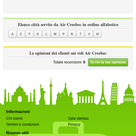
Elenco città servite da Air Creebec in ordine alfabetico
A
C
F
K
L
M
P
R
T
V
W
Le opinioni dei clienti sui voli Air Creebec
Totale recensioni:
0
Scrivi la tua opinione
Informazioni
Chi siamo
Sala stampa
Termini e condizioni
Privacy
Risorse utili