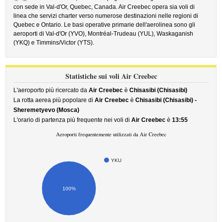
con sede in Val-d'Or, Quebec, Canada. Air Creebec opera sia voli di
linea che servizi charter verso numerose destinazioni nelle regioni di
Quebec e Ontario. Le basi operative primarie dell'aerolinea sono gli
aeroporti di Val-d'Or (YVO), Montréal-Trudeau (YUL), Waskaganish
(YKQ) e Timmins/Victor (YTS).
Statistiche sui voli Air Creebec
L'aeroporto più ricercato da
Air Creebec
è
Chisasibi (Chisasibi)
La rotta aerea più popolare di
Air Creebec
è
Chisasibi (Chisasibi) -
Sheremetyevo (Mosca)
L'orario di partenza più frequente nei voli di
Air Creebec
è
13:55
Aeroporti frequentemente utilizzati da Air Creebec
YKU
100%