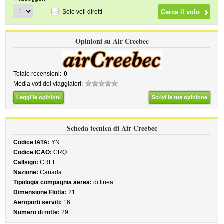
Solo voli diretti
Opinioni su Air Creebec
Totale recensioni:
0
Media voti dei viaggiatori:
Leggi le opinioni
Scrivi la tua opinione
Scheda tecnica di Air Creebec
Codice IATA:
YN
Codice ICAO:
CRQ
Callsign:
CREE
Nazione:
Canada
Tipologia compagnia aerea:
di linea
Dimensione Flotta:
21
Aeroporti serviti:
16
Numero di rotte:
29