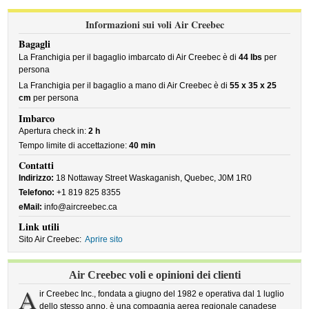
Informazioni sui voli Air Creebec
Bagagli
La Franchigia per il bagaglio imbarcato di Air Creebec è di
44 lbs
per
persona
La Franchigia per il bagaglio a mano di Air Creebec è di
55 x 35 x 25
cm
per persona
Imbarco
Apertura check in:
2 h
Tempo limite di accettazione:
40 min
Contatti
Indirizzo:
18 Nottaway Street Waskaganish, Quebec, J0M 1R0
Telefono:
+1 819 825 8355
eMail:
info@aircreebec.ca
Link utili
Sito Air Creebec:
Aprire sito
Air Creebec voli e opinioni dei clienti
A
ir Creebec Inc., fondata a giugno del 1982 e operativa dal 1 luglio
dello stesso anno, è una compagnia aerea regionale canadese