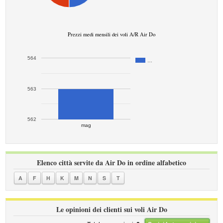
Prezzi medi mensili dei voli A/R Air Do
564
…
563
562
mag
Elenco città servite da Air Do in ordine alfabetico
A
F
H
K
M
N
S
T
Le opinioni dei clienti sui voli Air Do