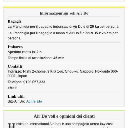
Informazioni sui voli Air Do
Bagagli
La Franchigia per il bagaglio imbarcato di Air Do è di
20 kg
per persona
La Franchigia per il bagaglio a mano di Air Do è di
55 x 35 x 25 cm
per
persona
Imbarco
Apertura check in:
2 h
Tempo limite di accettazione:
45 min
Contatti
Indirizzo:
Nishi 2-chome, 9 Kita 1-jo, Chou-ku, Sapporo, Hokkaido 060-
0001, Japan
Telefono:
0120 057 333
eMail:
Link utili
Sito Air Do:
Aprire sito
Air Do voli e opinioni dei clienti
H
okkaido International Airlines è una compagnia aerea low cost