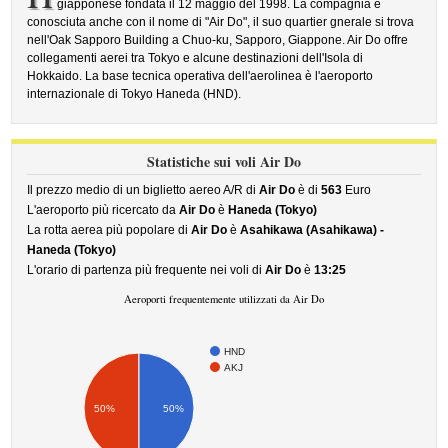
giapponese fondata il 12 maggio del 1998. La compagnia è
conosciuta anche con il nome di "Air Do", il suo quartier gnerale si trova
nell'Oak Sapporo Building a Chuo-ku, Sapporo, Giappone. Air Do offre
collegamenti aerei tra Tokyo e alcune destinazioni dell'Isola di
Hokkaido. La base tecnica operativa dell'aerolinea è l'aeroporto
internazionale di Tokyo Haneda (HND).
Statistiche sui voli Air Do
Il prezzo medio di un biglietto aereo A/R di
Air Do
è di
563
Euro
L'aeroporto più ricercato da
Air Do
è
Haneda (Tokyo)
La rotta aerea più popolare di
Air Do
è
Asahikawa (Asahikawa) -
Haneda (Tokyo)
L'orario di partenza più frequente nei voli di
Air Do
è
13:25
Aeroporti frequentemente utilizzati da Air Do
HND
AKJ
50%
50%