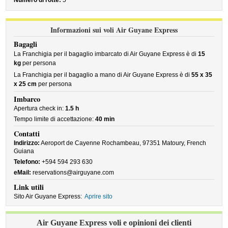
Numero di rotte:
5
Informazioni sui voli Air Guyane Express
Bagagli
La Franchigia per il bagaglio imbarcato di Air Guyane Express è di
15
kg
per persona
La Franchigia per il bagaglio a mano di Air Guyane Express è di
55 x 35
x 25 cm
per persona
Imbarco
Apertura check in:
1.5 h
Tempo limite di accettazione:
40 min
Contatti
Indirizzo:
Aeroport de Cayenne Rochambeau, 97351 Matoury, French
Guiana
Telefono:
+594 594 293 630
eMail:
reservations@airguyane.com
Link utili
Sito Air Guyane Express:
Aprire sito
Air Guyane Express voli e opinioni dei clienti