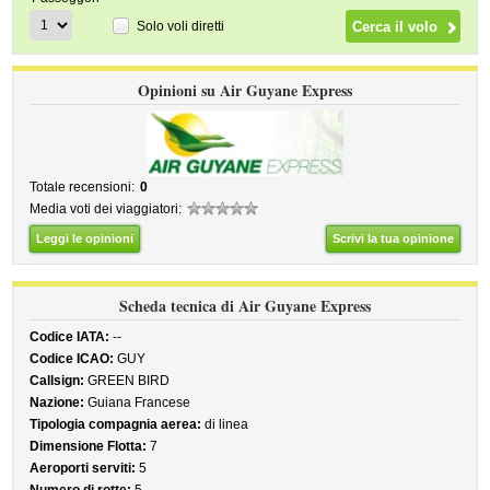
Solo voli diretti
Opinioni su Air Guyane Express
Totale recensioni:
0
Media voti dei viaggiatori:
Leggi le opinioni
Scrivi la tua opinione
Scheda tecnica di Air Guyane Express
Codice IATA:
--
Codice ICAO:
GUY
Callsign:
GREEN BIRD
Nazione:
Guiana Francese
Tipologia compagnia aerea:
di linea
Dimensione Flotta:
7
Aeroporti serviti:
5