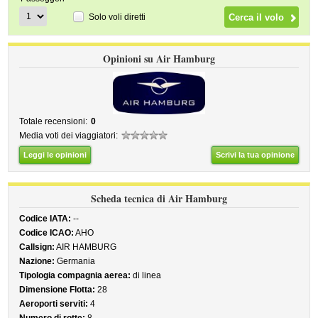
Solo voli diretti
Opinioni su Air Hamburg
Totale recensioni:
0
Media voti dei viaggiatori:
Leggi le opinioni
Scrivi la tua opinione
Scheda tecnica di Air Hamburg
Codice IATA:
--
Codice ICAO:
AHO
Callsign:
AIR HAMBURG
Nazione:
Germania
Tipologia compagnia aerea:
di linea
Dimensione Flotta:
28
Aeroporti serviti:
4