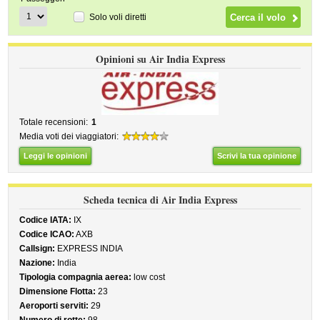
Solo voli diretti
Opinioni su Air India Express
Totale recensioni:
1
Media voti dei viaggiatori:
Leggi le opinioni
Scrivi la tua opinione
Scheda tecnica di Air India Express
Codice IATA:
IX
Codice ICAO:
AXB
Callsign:
EXPRESS INDIA
Nazione:
India
Tipologia compagnia aerea:
low cost
Dimensione Flotta:
23
Aeroporti serviti:
29