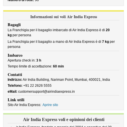
Numero di rotte:
98
Informazioni sui voli Air India Express
Bagagli
La Franchigia per il bagaglio imbarcato di Air India Express è di
20
kg
per persona
La Franchigia per il bagaglio a mano di Air India Express è di
7 kg
per
persona
Imbarco
Apertura check in:
3 h
Tempo limite di accettazione:
60 min
Contatti
Indirizzo:
Air India Building, Nariman Point, Mumbai, 400021, India
Telefono:
+91 22 2626 5555
eMail:
customersupport@airindiaexpress.in
Link utili
Sito Air India Express:
Aprire sito
Air India Express voli e opinioni dei clienti