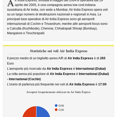
A
ir India Express, fondata a maggio del 2004 e operativa dal 29
aprile del 2005, è una compagnia aerea low cost indiana
sussidiaria di Air India, con sede a Mumbai. Air India Express opera voli
su un largo numero di destinazioni nazionali e regionali in Asia. Le
principali basi operative di Air India Express sono gli aeroporti
internazionali di Cochin e Trivandrum, mentre altri aeroporti focus sono
a Calcutta (Kozhikode), Chennai, Chhatrapati Shivaji (Bombay),
Mangalore e Tiruchirapalli.
Statistiche sui voli Air India Express
Il prezzo medio di un biglietto aereo A/R di
Air India Express
è di
265
Euro
L'aeroporto più ricercato da
Air India Express
è
International (Dubai)
La rotta aerea più popolare di
Air India Express
è
International (Dubai)
- International (Cochin)
L'orario di partenza più frequente nei voli di
Air India Express
è
17:00
Aeroporti frequentemente utilizzati da Air India Express
DXB
COK