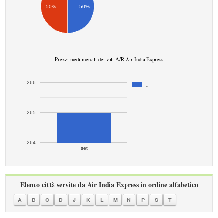
50%
50%
Prezzi medi mensili dei voli A/R Air India Express
266
…
265
264
set
Elenco città servite da Air India Express in ordine alfabetico
A
B
C
D
J
K
L
M
N
P
S
T