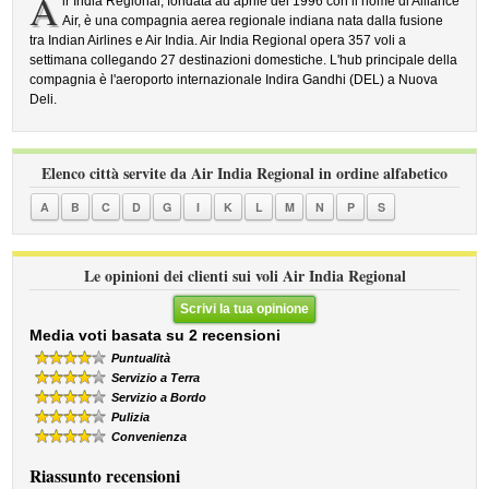
A
ir India Regional, fondata ad aprile del 1996 con il nome di Alliance
Air, è una compagnia aerea regionale indiana nata dalla fusione
tra Indian Airlines e Air India. Air India Regional opera 357 voli a
settimana collegando 27 destinazioni domestiche. L'hub principale della
compagnia è l'aeroporto internazionale Indira Gandhi (DEL) a Nuova
Deli.
Elenco città servite da Air India Regional in ordine alfabetico
A
B
C
D
G
I
K
L
M
N
P
S
Le opinioni dei clienti sui voli Air India Regional
Scrivi la tua opinione
Media voti basata su 2 recensioni
Puntualità
Servizio a Terra
Servizio a Bordo
Pulizia
Convenienza
Riassunto recensioni