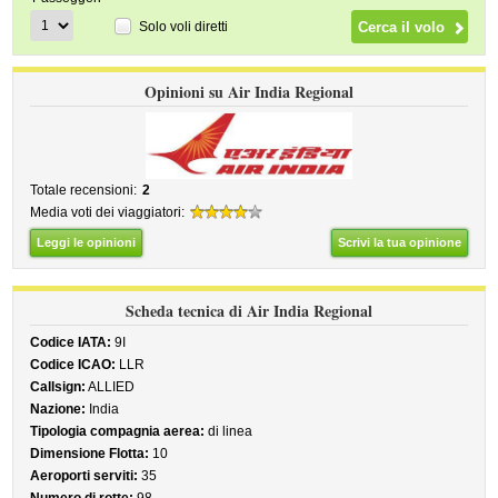
Solo voli diretti
Opinioni su Air India Regional
Totale recensioni:
2
Media voti dei viaggiatori:
Leggi le opinioni
Scrivi la tua opinione
Scheda tecnica di Air India Regional
Codice IATA:
9I
Codice ICAO:
LLR
Callsign:
ALLIED
Nazione:
India
Tipologia compagnia aerea:
di linea
Dimensione Flotta:
10
Aeroporti serviti:
35