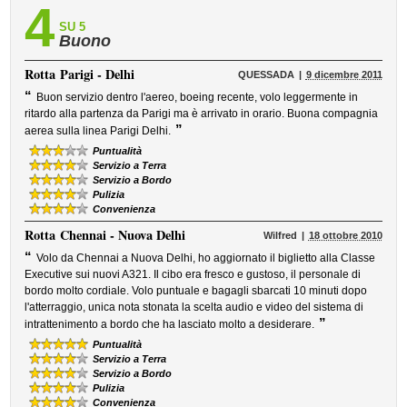
4
SU 5
Buono
Rotta
Parigi - Delhi
QUESSADA
9 dicembre 2011
“
Buon servizio dentro l'aereo, boeing recente, volo leggermente in
ritardo alla partenza da Parigi ma è arrivato in orario. Buona compagnia
”
aerea sulla linea Parigi Delhi.
Puntualità
Servizio a Terra
Servizio a Bordo
Pulizia
Convenienza
Rotta
Chennai - Nuova Delhi
Wilfred
18 ottobre 2010
“
Volo da Chennai a Nuova Delhi, ho aggiornato il biglietto alla Classe
Executive sui nuovi A321. Il cibo era fresco e gustoso, il personale di
bordo molto cordiale. Volo puntuale e bagagli sbarcati 10 minuti dopo
l'atterraggio, unica nota stonata la scelta audio e video del sistema di
”
intrattenimento a bordo che ha lasciato molto a desiderare.
Puntualità
Servizio a Terra
Servizio a Bordo
Pulizia
Convenienza