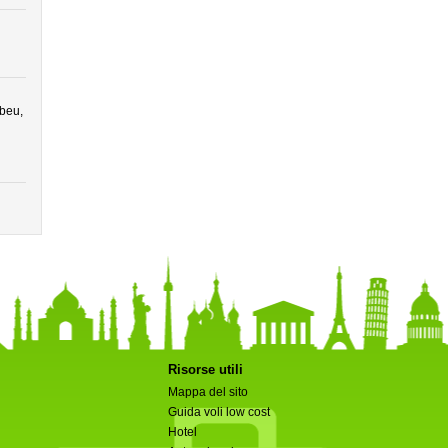
ibeu,
Risorse utili
Mappa del sito
Guida voli low cost
Hotel