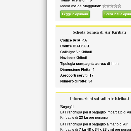
Totale recensioni:
0
Media voti dei viaggiatori:
Leggi le opinioni
Scrivi la tua opin
Scheda tecnica di Air Kiribati
Codice IATA:
4A
Codice ICAO:
AKL
Callsign:
Air Kiribati
Nazione:
Kiribati
Tipologia compagnia aerea:
di linea
Dimensione Flotta:
4
Aeroporti serviti:
17
Numero di rotte:
34
Informazioni sui voli Air Kiribati
Bagagli
La Franchigia per il bagaglio imbarcato di Ai
Kiribati è di
23 kg
per persona
La Franchigia per il bagaglio a mano di Air
Kiribati è di
7 kg 48 x 34 x 23 cm)
per perso