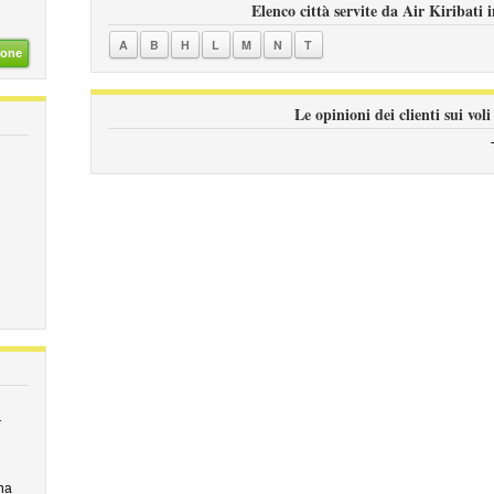
Elenco città servite da Air Kiribati 
A
B
H
L
M
N
T
ione
Le opinioni dei clienti sui voli
r
na