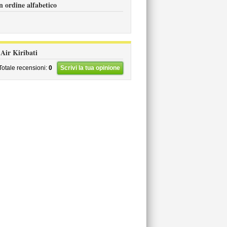
in ordine alfabetico
 Air Kiribati
Totale recensioni:
0
Scrivi la tua opinione