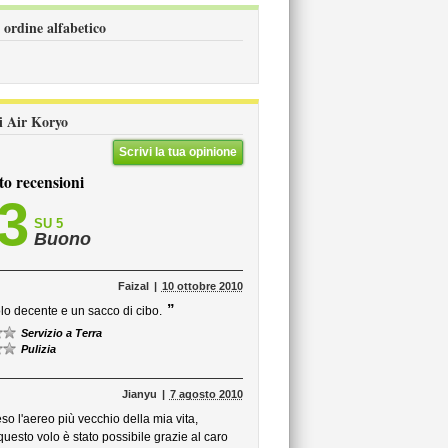
 ordine alfabetico
li Air Koryo
Scrivi la tua opinione
to recensioni
,3
SU 5
Buono
Faizal
10 ottobre 2010
”
lo decente e un sacco di cibo.
Servizio a Terra
Pulizia
Jianyu
7 agosto 2010
so l'aereo più vecchio della mia vita,
sto volo è stato possibile grazie al caro