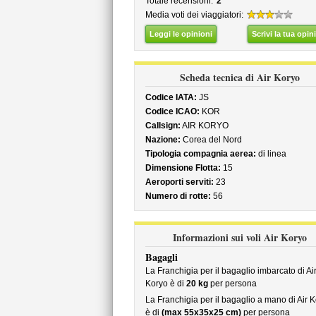
Totale recensioni:
2
Media voti dei viaggiatori:
Leggi le opinioni
Scrivi la tua opin
Scheda tecnica di Air Koryo
Codice IATA:
JS
Codice ICAO:
KOR
Callsign:
AIR KORYO
Nazione:
Corea del Nord
Tipologia compagnia aerea:
di linea
Dimensione Flotta:
15
Aeroporti serviti:
23
Numero di rotte:
56
Informazioni sui voli Air Koryo
Bagagli
La Franchigia per il bagaglio imbarcato di Ai
Koryo è di
20 kg
per persona
La Franchigia per il bagaglio a mano di Air 
è di
(max 55x35x25 cm)
per persona