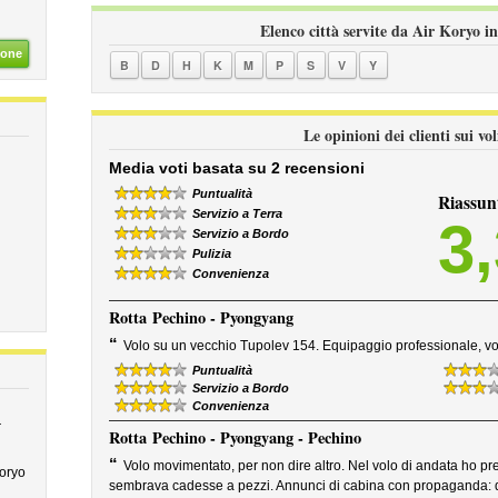
Elenco città servite da Air Koryo in
ione
B
D
H
K
M
P
S
V
Y
Le opinioni dei clienti sui vo
Media voti basata su 2 recensioni
Puntualità
Riassun
Servizio a Terra
3
Servizio a Bordo
Pulizia
Convenienza
Rotta
Pechino - Pyongyang
“
Volo su un vecchio Tupolev 154. Equipaggio professionale, vo
Puntualità
Servizio a Bordo
Convenienza
r
Rotta
Pechino - Pyongyang - Pechino
“
Volo movimentato, per non dire altro. Nel volo di andata ho pre
Koryo
sembrava cadesse a pezzi. Annunci di cabina con propaganda: que