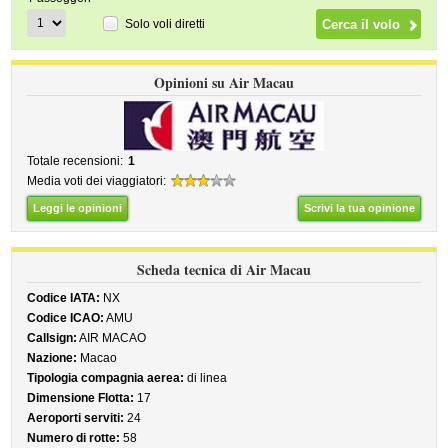
Solo voli diretti
Opinioni su Air Macau
Totale recensioni:
1
Media voti dei viaggiatori:
Leggi le opinioni
Scrivi la tua opinione
Scheda tecnica di Air Macau
Codice IATA:
NX
Codice ICAO:
AMU
Callsign:
AIR MACAO
Nazione:
Macao
Tipologia compagnia aerea:
di linea
Dimensione Flotta:
17
Aeroporti serviti:
24
Numero di rotte:
58