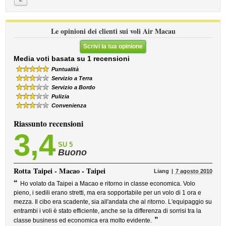
Le opinioni dei clienti sui voli Air Macau
Scrivi la tua opinione
Media voti basata su 1 recensioni
Puntualità
Servizio a Terra
Servizio a Bordo
Pulizia
Convenienza
Riassunto recensioni
3,4
SU 5
Buono
Rotta
Taipei - Macao - Taipei
Liang
7 agosto 2010
“
Ho volato da Taipei a Macao e ritorno in classe economica. Volo
pieno, i sedili erano stretti, ma era sopportabile per un volo di 1 ora e
mezza. Il cibo era scadente, sia all'andata che al ritorno. L'equipaggio su
entrambi i voli è stato efficiente, anche se la differenza di sorrisi tra la
”
classe business ed economica era molto evidente.