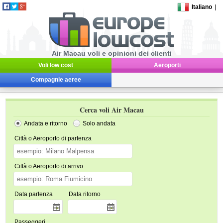
Italiano
|
Air Macau voli e opinioni dei clienti
Voli low cost
Aeroporti
Compagnie aeree
Cerca voli Air Macau
Andata e ritorno
Solo andata
Città o Aeroporto di partenza
Città o Aeroporto di arrivo
Data partenza
Data ritorno
Passeggeri