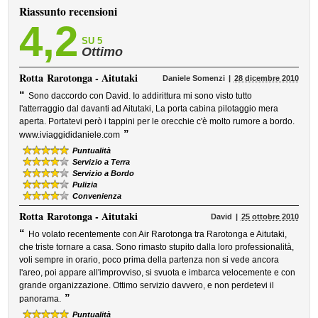
Riassunto recensioni
4,2
SU 5
Ottimo
Rotta
Rarotonga - Aitutaki
Daniele Somenzi
28 dicembre 2010
“
Sono daccordo con David. Io addirittura mi sono visto tutto
l'atterraggio dal davanti ad Aitutaki, La porta cabina pilotaggio mera
aperta. Portatevi però i tappini per le orecchie c'è molto rumore a bordo.
”
www.iviaggididaniele.com
Puntualità
Servizio a Terra
Servizio a Bordo
Pulizia
Convenienza
Rotta
Rarotonga - Aitutaki
David
25 ottobre 2010
“
Ho volato recentemente con Air Rarotonga tra Rarotonga e Aitutaki,
che triste tornare a casa. Sono rimasto stupito dalla loro professionalità,
voli sempre in orario, poco prima della partenza non si vede ancora
l'areo, poi appare all'improvviso, si svuota e imbarca velocemente e con
grande organizzazione. Ottimo servizio davvero, e non perdetevi il
”
panorama.
Puntualità