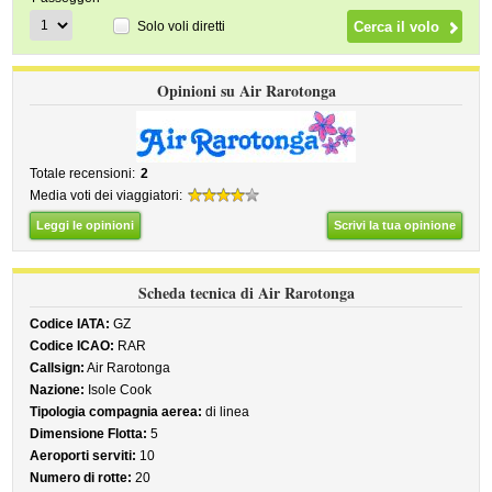
Solo voli diretti
Opinioni su Air Rarotonga
Totale recensioni:
2
Media voti dei viaggiatori:
Leggi le opinioni
Scrivi la tua opinione
Scheda tecnica di Air Rarotonga
Codice IATA:
GZ
Codice ICAO:
RAR
Callsign:
Air Rarotonga
Nazione:
Isole Cook
Tipologia compagnia aerea:
di linea
Dimensione Flotta:
5
Aeroporti serviti:
10
Numero di rotte:
20