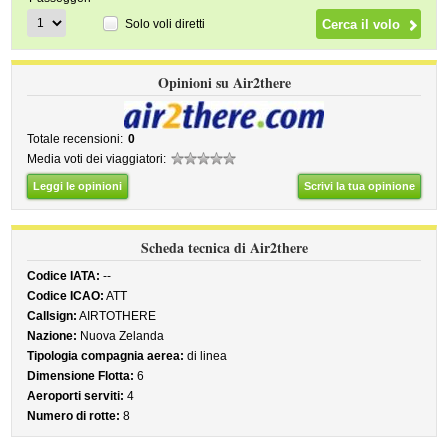
Solo voli diretti
Opinioni su Air2there
Totale recensioni:
0
Media voti dei viaggiatori:
Leggi le opinioni
Scrivi la tua opinione
Scheda tecnica di Air2there
Codice IATA:
--
Codice ICAO:
ATT
Callsign:
AIRTOTHERE
Nazione:
Nuova Zelanda
Tipologia compagnia aerea:
di linea
Dimensione Flotta:
6
Aeroporti serviti:
4
Numero di rotte:
8