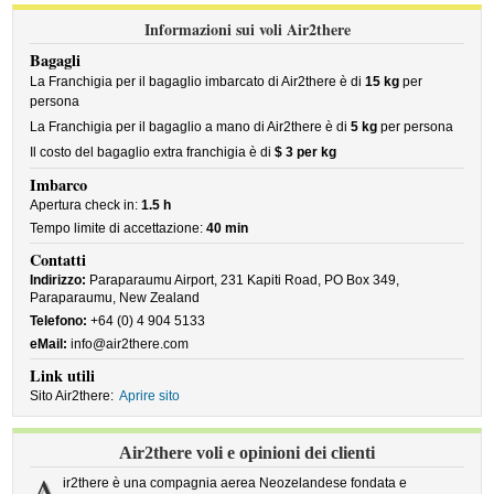
Informazioni sui voli Air2there
Bagagli
La Franchigia per il bagaglio imbarcato di Air2there è di
15 kg
per
persona
La Franchigia per il bagaglio a mano di Air2there è di
5 kg
per persona
Il costo del bagaglio extra franchigia è di
$ 3 per kg
Imbarco
Apertura check in:
1.5 h
Tempo limite di accettazione:
40 min
Contatti
Indirizzo:
Paraparaumu Airport, 231 Kapiti Road, PO Box 349,
Paraparaumu, New Zealand
Telefono:
+64 (0) 4 904 5133
eMail:
info@air2there.com
Link utili
Sito Air2there:
Aprire sito
Air2there voli e opinioni dei clienti
A
ir2there è una compagnia aerea Neozelandese fondata e