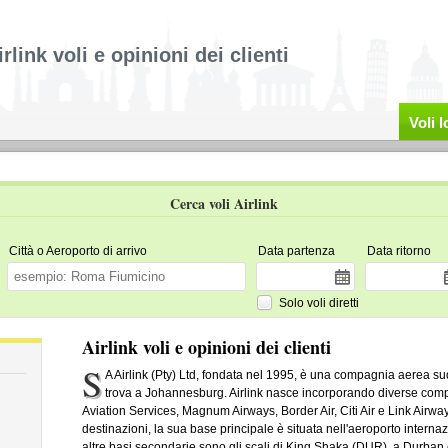
irlink voli e opinioni dei clienti
Voli 
Cerca voli Airlink
Città o Aeroporto di arrivo
Data partenza
Data ritorno
Solo voli diretti
Airlink voli e opinioni dei clienti
S
A Airlink (Pty) Ltd, fondata nel 1995, è una compagnia aerea su
trova a Johannesburg. Airlink nasce incorporando diverse com
Aviation Services, Magnum Airways, Border Air, Citi Air e Link Airways)
destinazioni, la sua base principale è situata nell'aeroporto inter
altre basi secondarie sono gli scali di King Shaka (DUR), a Durban 