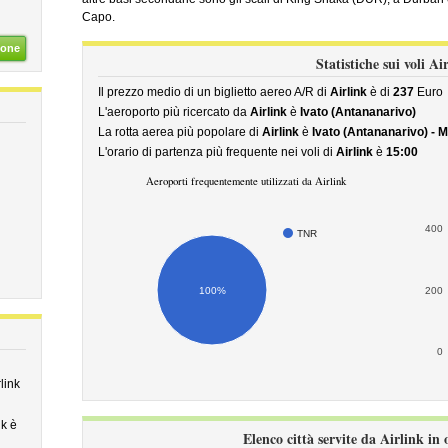
Capo.
ione
Statistiche sui voli Ai
Il prezzo medio di un biglietto aereo A/R di
Airlink
è di
237
Euro
L'aeroporto più ricercato da
Airlink
è
Ivato (Antananarivo)
La rotta aerea più popolare di
Airlink
è
Ivato (Antananarivo) - 
L'orario di partenza più frequente nei voli di
Airlink
è
15:00
Aeroporti frequentemente utilizzati da Airlink
400
TNR
100%
200
0
link
nk è
Elenco città servite da Airlink in 