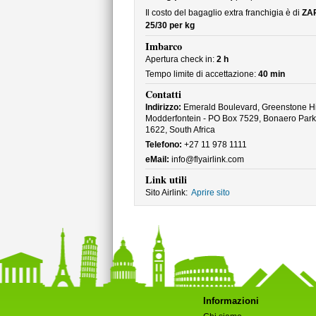
Il costo del bagaglio extra franchigia è di
ZA
25/30 per kg
Imbarco
Apertura check in:
2 h
Tempo limite di accettazione:
40 min
Contatti
Indirizzo:
Emerald Boulevard, Greenstone Hil
Modderfontein - PO Box 7529, Bonaero Park
1622, South Africa
Telefono:
+27 11 978 1111
eMail:
info@flyairlink.com
Link utili
Sito Airlink:
Aprire sito
Informazioni