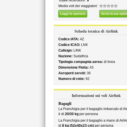
Totale recensioni:
0
Media voti dei viaggiatori:
Leggi le opinioni
Scrivi la tua opin
Scheda tecnica di Airlink
Codice IATA:
4Z
Codice ICAO:
LNK
Callsign:
LINK
Nazione:
Sudafrica
Tipologia compagnia aerea:
di linea
Dimensione Flotta:
43
Aeroporti serviti:
36
Numero di rotte:
92
Informazioni sui voli Airlink
Bagagli
La Franchigia per il bagaglio imbarcato di Air
è di
20/30 kg
per persona
La Franchigia per il bagaglio a mano di Airli
di
8 kg (52x40x23 cm)
per persona