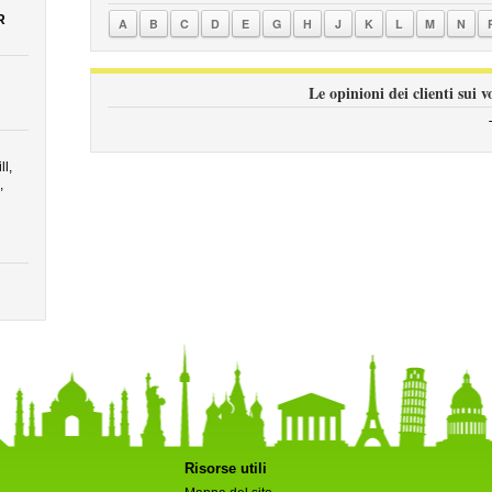
R
A
B
C
D
E
G
H
J
K
L
M
N
Le opinioni dei clienti sui v
l,
,
Risorse utili