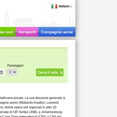
Italiano
|
low cost
Aeroporti
Compagnie aeree
Passeggeri
dafricana privata. La sua direzione generale si
pagnie aeree (Midlands Aviation, Lowveld
. Airlink opera voli regionali in oltre 20
nazionale di OR Tambo (JNB), a Johannesburg,
e Cape Town International (CPT) a Città del