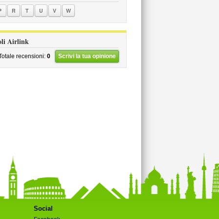
P
R
T
U
V
W
oli Airlink
Totale recensioni:
0
Scrivi la tua opinione
Social