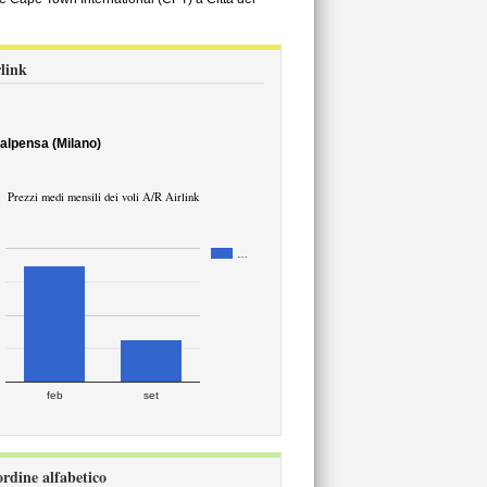
rlink
Malpensa (Milano)
Prezzi medi mensili dei voli A/R Airlink
…
feb
set
ordine alfabetico