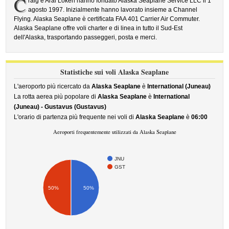
C
raig e Aral Loken hanno fondato Alaska Seaplane Service LLC il 1 °
agosto 1997. Inizialmente hanno lavorato insieme a Channel
Flying. Alaska Seaplane è certificata FAA 401 Carrier Air Commuter.
Alaska Seaplane offre voli charter e di linea in tutto il Sud-Est
dell'Alaska, trasportando passeggeri, posta e merci.
Statistiche sui voli Alaska Seaplane
L'aeroporto più ricercato da
Alaska Seaplane
è
International (Juneau)
La rotta aerea più popolare di
Alaska Seaplane
è
International
(Juneau) - Gustavus (Gustavus)
L'orario di partenza più frequente nei voli di
Alaska Seaplane
è
06:00
Aeroporti frequentemente utilizzati da Alaska Seaplane
JNU
GST
50%
50%