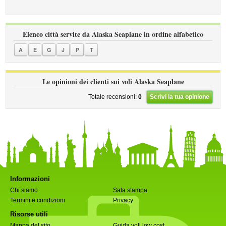
Elenco città servite da Alaska Seaplane in ordine alfabetico
A
E
G
J
P
T
Le opinioni dei clienti sui voli Alaska Seaplane
Totale recensioni:
0
Scrivi la tua opinione
Informazioni
Chi siamo
Sala stampa
Termini e condizioni
Privacy
Risorse utili
Mappa del sito
Guida voli low cost