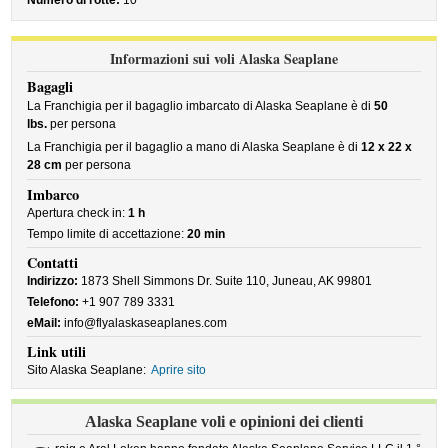
Numero di rotte:
10
Informazioni sui voli Alaska Seaplane
Bagagli
La Franchigia per il bagaglio imbarcato di Alaska Seaplane è di
50
lbs.
per persona
La Franchigia per il bagaglio a mano di Alaska Seaplane è di
12 x 22 x
28 cm
per persona
Imbarco
Apertura check in:
1 h
Tempo limite di accettazione:
20 min
Contatti
Indirizzo:
1873 Shell Simmons Dr. Suite 110, Juneau, AK 99801
Telefono:
+1 907 789 3331
eMail:
info@flyalaskaseaplanes.com
Link utili
Sito Alaska Seaplane:
Aprire sito
Alaska Seaplane voli e opinioni dei clienti