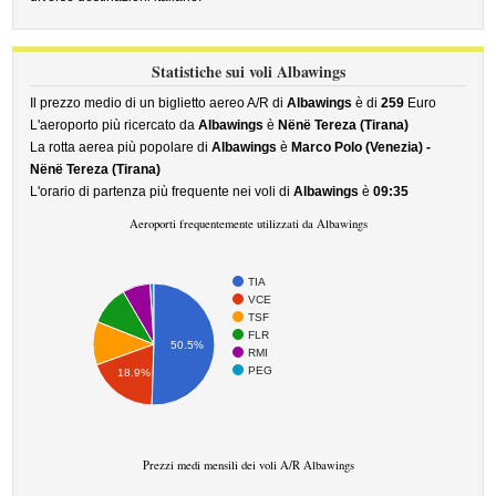
Statistiche sui voli Albawings
Il prezzo medio di un biglietto aereo A/R di
Albawings
è di
259
Euro
L'aeroporto più ricercato da
Albawings
è
Nënë Tereza (Tirana)
La rotta aerea più popolare di
Albawings
è
Marco Polo (Venezia) -
Nënë Tereza (Tirana)
L'orario di partenza più frequente nei voli di
Albawings
è
09:35
Aeroporti frequentemente utilizzati da Albawings
TIA
VCE
TSF
FLR
50.5%
RMI
PEG
18.9%
Prezzi medi mensili dei voli A/R Albawings