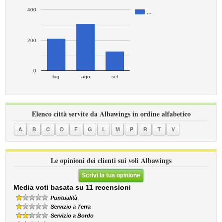
400
…
200
0
lug
ago
set
Elenco città servite da Albawings in ordine alfabetico
A
B
C
D
F
G
L
M
P
R
T
V
Le opinioni dei clienti sui voli Albawings
Scrivi la tua opinione
Media voti basata su 11 recensioni
Puntualità
Servizio a Terra
Servizio a Bordo