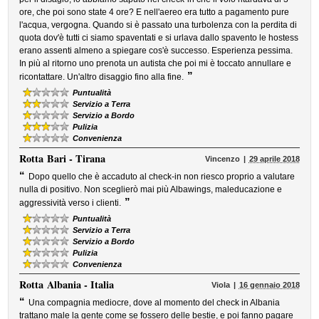
ore, che poi sono state 4 ore? E nell'aereo era tutto a pagamento pure
l'acqua, vergogna. Quando si è passato una turbolenza con la perdita di
quota dov'è tutti ci siamo spaventati e si urlava dallo spavento le hostess
erano assenti almeno a spiegare cos'è successo. Esperienza pessima.
In più al ritorno uno prenota un autista che poi mi è toccato annullare e
”
ricontattare. Un'altro disaggio fino alla fine.
Puntualità
Servizio a Terra
Servizio a Bordo
Pulizia
Convenienza
Rotta
Bari - Tirana
Vincenzo
29 aprile 2018
“
Dopo quello che è accaduto al check-in non riesco proprio a valutare
nulla di positivo. Non sceglierò mai più Albawings, maleducazione e
”
aggressività verso i clienti.
Puntualità
Servizio a Terra
Servizio a Bordo
Pulizia
Convenienza
Rotta
Albania - Italia
Viola
16 gennaio 2018
“
Una compagnia mediocre, dove al momento del check in Albania
trattano male la gente come se fossero delle bestie, e poi fanno pagare