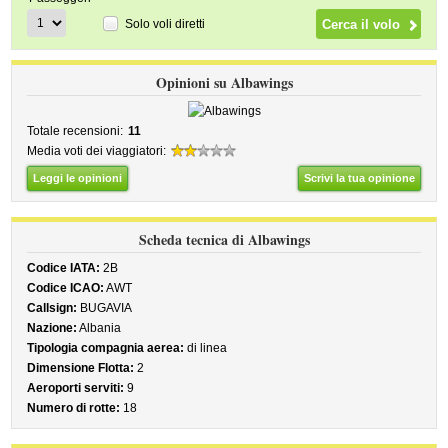
Solo voli diretti
Opinioni su Albawings
Totale recensioni:
11
Media voti dei viaggiatori:
Leggi le opinioni
Scrivi la tua opinione
Scheda tecnica di Albawings
Codice IATA:
2B
Codice ICAO:
AWT
Callsign:
BUGAVIA
Nazione:
Albania
Tipologia compagnia aerea:
di linea
Dimensione Flotta:
2
Aeroporti serviti:
9
Numero di rotte:
18