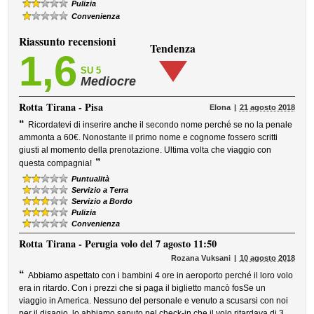
Pulizia
Convenienza
Riassunto recensioni
Tendenza
1,6
SU 5
Mediocre
Rotta
Tirana - Pisa
Elona
21 agosto 2018
“
Ricordatevi di inserire anche il secondo nome perché se no la penale
ammonta a 60€. Nonostante il primo nome e cognome fossero scritti
giusti al momento della prenotazione. Ultima volta che viaggio con
”
questa compagnia!
Puntualità
Servizio a Terra
Servizio a Bordo
Pulizia
Convenienza
Rotta
Tirana - Perugia volo del 7 agosto 11:50
Rozana Vuksani
10 agosto 2018
“
Abbiamo aspettato con i bambini 4 ore in aeroporto perché il loro volo
era in ritardo. Con i prezzi che si paga il biglietto mancò fosSe un
viaggio in America. Nessuno del personale e venuto a scusarsi con noi
per il disagio, lo abbiamo saputo nel check-in che il volo ritardava di 3