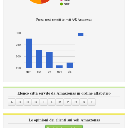
SRE
Prezzi medi mensili dei voli A/R Amaszonas
300
…
250
200
150
gen
set
ott
nov
dic
Elenco città servite da Amaszonas in ordine alfabetico
A
B
C
G
I
L
M
P
R
S
T
Le opinioni dei clienti sui voli Amaszonas