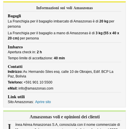
Informazioni sui voli Amaszonas
Bagagli
La Franchigia per il bagaglio imbarcato di Amaszonas è di
20 kg
per
persona
La Franchigia per il bagaglio a mano di Amaszonas è di
3 kg (55 x 40 x
20 cm)
per persona
Imbarco
Apertura check in:
2 h
Tempo limite di accettazione:
40 min
Contatti
Indirizzo:
Av. Hernando Siles esq. calle 10 de Obrajes, Edif. BCP La
Paz, Bolivia
Telefono:
+591 901 10 5500
eMail:
info@amaszonas.com
Link utili
Sito Amaszonas:
Aprire sito
Amaszonas voli e opinioni dei clienti
L
ínea Aérea Amaszonas S.A, conosciuta con il nome commerciale di