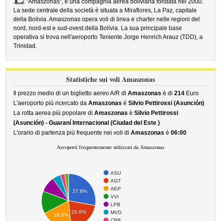
"Amaszonas", è una compagnia aerea boliviana fondata nel 2000.
La sede centrale della società è situata a Miraflores, La Paz, capitale
della Bolivia. Amaszonas opera voli di linea e charter nelle regioni del
nord, nord-est e sud-ovest della Bolivia. La sua principale base
operativa si trova nell'aeroporto Teniente Jorge Henrich Arauz (TDD), a
Trinidad.
Statistiche sui voli Amaszonas
Il prezzo medio di un biglietto aereo A/R di
Amaszonas
è di
214
Euro
L'aeroporto più ricercato da
Amaszonas
è
Silvio Pettirossi (Asunción)
La rotta aerea più popolare di
Amaszonas
è
Silvio Pettirossi
(Asunción) - Guaraní Internacional (Ciudad del Este )
L'orario di partenza più frequente nei voli di
Amaszonas
è
06:00
Aeroporti frequentemente utilizzati da Amaszonas
ASU
AGT
AEP
27.8%
VVI
LPB
20.6%
MVD
18.8%
CBB