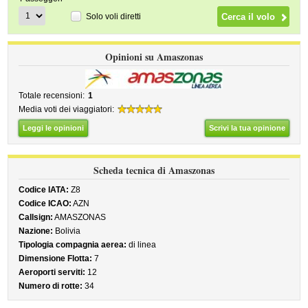
Solo voli diretti
Opinioni su Amaszonas
Totale recensioni:
1
Media voti dei viaggiatori:
Leggi le opinioni
Scrivi la tua opinione
Scheda tecnica di Amaszonas
Codice IATA:
Z8
Codice ICAO:
AZN
Callsign:
AMASZONAS
Nazione:
Bolivia
Tipologia compagnia aerea:
di linea
Dimensione Flotta:
7
Aeroporti serviti:
12
Numero di rotte:
34