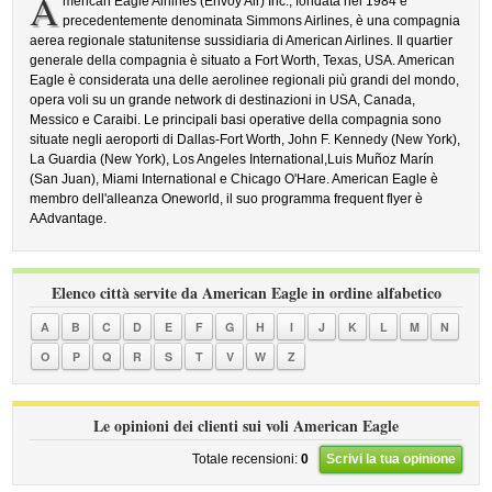
A
merican Eagle Airlines (Envoy Air) Inc., fondata nel 1984 e
precedentemente denominata Simmons Airlines, è una compagnia
aerea regionale statunitense sussidiaria di American Airlines. Il quartier
generale della compagnia è situato a Fort Worth, Texas, USA. American
Eagle è considerata una delle aerolinee regionali più grandi del mondo,
opera voli su un grande network di destinazioni in USA, Canada,
Messico e Caraibi. Le principali basi operative della compagnia sono
situate negli aeroporti di Dallas-Fort Worth, John F. Kennedy (New York),
La Guardia (New York), Los Angeles International,Luis Muñoz Marín
(San Juan), Miami International e Chicago O'Hare. American Eagle è
membro dell'alleanza Oneworld, il suo programma frequent flyer è
AAdvantage.
Elenco città servite da American Eagle in ordine alfabetico
A
B
C
D
E
F
G
H
I
J
K
L
M
N
O
P
Q
R
S
T
V
W
Z
Le opinioni dei clienti sui voli American Eagle
Totale recensioni:
0
Scrivi la tua opinione