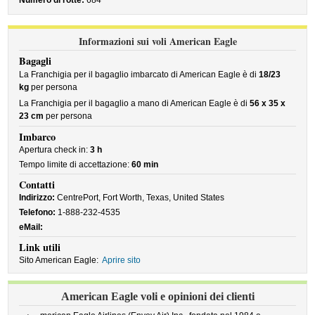
Numero di rotte:
684
Informazioni sui voli American Eagle
Bagagli
La Franchigia per il bagaglio imbarcato di American Eagle è di
18/23
kg
per persona
La Franchigia per il bagaglio a mano di American Eagle è di
56 x 35 x
23 cm
per persona
Imbarco
Apertura check in:
3 h
Tempo limite di accettazione:
60 min
Contatti
Indirizzo:
CentrePort, Fort Worth, Texas, United States
Telefono:
1-888-232-4535
eMail:
Link utili
Sito American Eagle:
Aprire sito
American Eagle voli e opinioni dei clienti