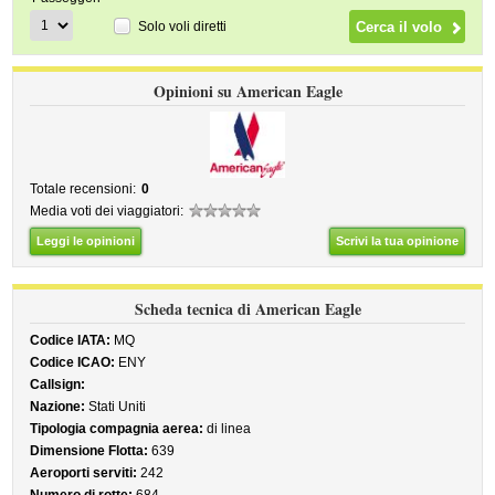
Solo voli diretti
Opinioni su American Eagle
Totale recensioni:
0
Media voti dei viaggiatori:
Leggi le opinioni
Scrivi la tua opinione
Scheda tecnica di American Eagle
Codice IATA:
MQ
Codice ICAO:
ENY
Callsign:
Nazione:
Stati Uniti
Tipologia compagnia aerea:
di linea
Dimensione Flotta:
639
Aeroporti serviti:
242