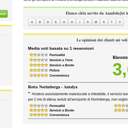
Elenco città servite da AnadoluJet i
ione
A
B
D
E
G
H
I
K
M
S
T
V
Le opinioni dei clienti sui vo
Media voti basata su 1 recensioni
Puntualità
Riassun
Servizio a Terra
3
Servizio a Bordo
Pulizia
Convenienza
Rotta
Norimberga - Antalya
“
Hostess assolutamente maleducate e infastidite, il servizio l
per 2 ore di attesa seduti all'aeroporto di Norimberga, non vogl
Puntualità
Servizio a Bordo
Convenienza