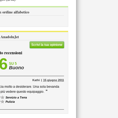
n ordine alfabetico
li AnadoluJet
Scrivi la tua opinione
to recensioni
,6
SU 5
Buono
Kathi
15 giugno 2011
ascia molto a desiderare. Una sola bevanda
”
io più vedere questo equipaggio.
Servizio a Terra
Pulizia