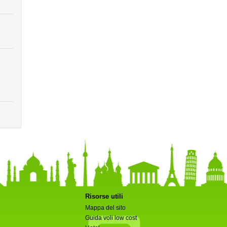
Risorse utili
Mappa del sito
Guida voli low cost