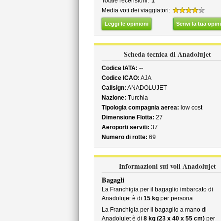
Totale recensioni:
1
Media voti dei viaggiatori:
Leggi le opinioni
Scrivi la tua opin
Scheda tecnica di Anadolujet
Codice IATA:
--
Codice ICAO:
AJA
Callsign:
ANADOLUJET
Nazione:
Turchia
Tipologia compagnia aerea:
low cost
Dimensione Flotta:
27
Aeroporti serviti:
37
Numero di rotte:
69
Informazioni sui voli Anadolujet
Bagagli
La Franchigia per il bagaglio imbarcato di
Anadolujet è di
15 kg
per persona
La Franchigia per il bagaglio a mano di
Anadolujet è di
8 kg (23 x 40 x 55 cm)
per