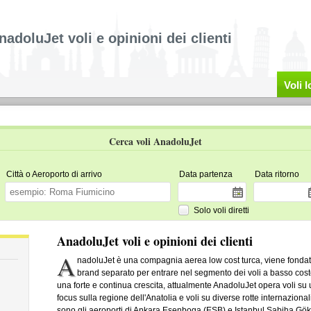
nadoluJet voli e opinioni dei clienti
Voli 
Cerca voli AnadoluJet
Città o Aeroporto di arrivo
Data partenza
Data ritorno
Solo voli diretti
AnadoluJet voli e opinioni dei clienti
A
nadoluJet è una compagnia aerea low cost turca, viene fondata
brand separato per entrare nel segmento dei voli a basso cost
una forte e continua crescita, attualmente AnadoluJet opera voli su u
focus sulla regione dell'Anatolia e voli su diverse rotte internazional
sono gli aeroporti di Ankara Esenboga (ESB) e Istanbul Sabiha Gö