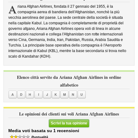
A
riana Afghan Airlines, fondata il 27 gennaio del 1955, è la
compagnia aerea di bandiera dell'Afghanistan, nonchè la più
vecchia aerolinea del paese. La sede centrale della società è situata
nella capitale Kabul. La compagnia è completamente di proprietà del
governo afgano, Ariana Afghan Airlines opera voli di linea in alcune
destinazioni nazionali e collega l'Afghanistan con rotte internazionali
verso Cina, Germania, India, Iran, Pakistan, Russia, Arabia Saudita e
Turchia. La principale base operativa della compagnia è l'Aeroporto
internazionale di Kabul (KBL), mentre la base secondaria si trova nello
scalo di Kandahar (KDH).
Elenco città servite da Ariana Afghan Airlines in ordine
alfabetico
A
D
H
I
J
K
M
N
U
Le opinioni dei clienti sui voli Ariana Afghan Airlines
Scrivi la tua opinione
Media voti basata su 1 recensioni
Puntualità