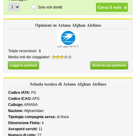
Solo voli diretti
Opinioni su Ariana Afghan Airlines
Totale recensioni:
1
Media voti dei viaggiatori:
Leggi le opinioni
Scrivi la tua opinione
Scheda tecnica di Ariana Afghan Airlines
Codice IATA:
FG
Codice ICAO:
AFG
Callsign:
ARIANA
Nazione:
Afghanistan
Tipologia compagnia aerea:
di linea
Dimensione Flotta:
4
Aeroporti serviti:
11
Numero di rotte:
22