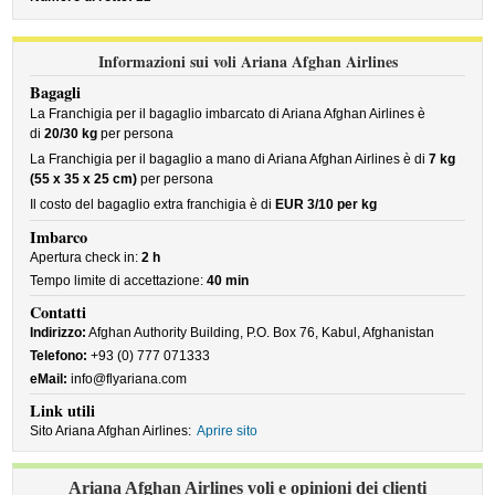
Informazioni sui voli Ariana Afghan Airlines
Bagagli
La Franchigia per il bagaglio imbarcato di Ariana Afghan Airlines è
di
20/30 kg
per persona
La Franchigia per il bagaglio a mano di Ariana Afghan Airlines è di
7 kg
(55 x 35 x 25 cm)
per persona
Il costo del bagaglio extra franchigia è di
EUR 3/10 per kg
Imbarco
Apertura check in:
2 h
Tempo limite di accettazione:
40 min
Contatti
Indirizzo:
Afghan Authority Building, P.O. Box 76, Kabul, Afghanistan
Telefono:
+93 (0) 777 071333
eMail:
info@flyariana.com
Link utili
Sito Ariana Afghan Airlines:
Aprire sito
Ariana Afghan Airlines voli e opinioni dei clienti