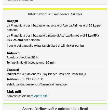
Informazioni sui voli Aserca Airlines
Bagagli
La Franchigia per il bagaglio imbarcato di Aserca Airlines è di
20 kg
per
persona
La Franchigia per il bagaglio a mano di Aserca Airlines è di
8 kg (55 x
35 x 25 cm)
per persona
Il costo del bagaglio extra franchigia è di
1% ticket per kg
Imbarco
Apertura check in:
2/3 h
Tempo limite di accettazione:
60 min
Contatti
Indirizzo:
Avenida Andres Eloy Blanco, Valencia, Venezuela
Telefono:
+58 212 9057511
eMail:
calidaddeservicio@asercaairlines.com
Link utili
Sito Aserca Airlines:
Aprire sito
Aserca Airlines voli e opinioni dei clienti