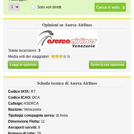
Solo voli diretti
Opinioni su Aserca Airlines
Totale recensioni:
3
Media voti dei viaggiatori:
Leggi le opinioni
Scrivi la tua opinione
Scheda tecnica di Aserca Airlines
Codice IATA:
R7
Codice ICAO:
OCA
Callsign:
ASERCA
Nazione:
Venezuela
Tipologia compagnia aerea:
di linea
Dimensione Flotta:
11
Aeroporti serviti:
9
Numero di rotte:
28