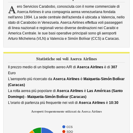
A
ero Servicios Carabobo, conosciuta con il nome commerciale di
Aserca Airlines è una compagnia aerea venezuelana fondata
nell'anno 1994. La sede centrale dell'azienda è ubicata a Valencia, nello
stato di Carabobo in Venezuela. Aserca Airlines effettua voli passeggeri
di linea nazionali e regionali verso diverse destinazioni nei Caraibi e
America Centrale. le sue basi operative principali sono gli aeroporti
Arturo Michelena (VLN) a Valencia e Simón Bolívar (CCS) a Caracas.
Statistiche sui voli Aserca Airlines
Il prezzo medio di un biglietto aereo A/R di
Aserca Airlines
è di
307
Euro
L'aeroporto più ricercato da
Aserca Airlines
è
Maiquetia-Simón Bolívar
(Caracas)
La rotta aerea più popolare di
Aserca Airlines
è
Las Américas (Santo
Domingo) - Maiquetia-Simón Bolívar (Caracas)
L'orario di partenza più frequente nei voli di
Aserca Airlines
è
10:30
Aeroporti frequentemente utilizzati da Aserca Airlines
CCS
SDQ