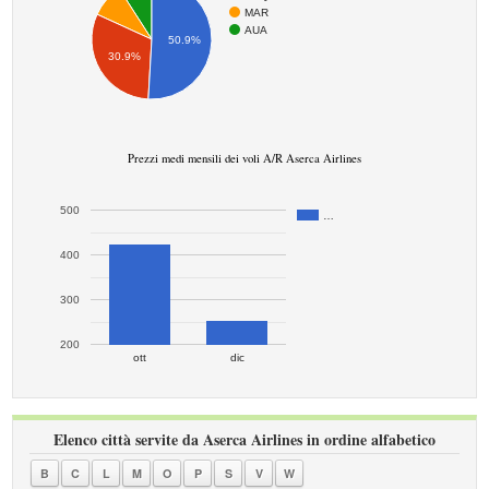
MAR
AUA
50.9%
30.9%
Prezzi medi mensili dei voli A/R Aserca Airlines
500
…
400
300
200
ott
dic
Elenco città servite da Aserca Airlines in ordine alfabetico
B
C
L
M
O
P
S
V
W