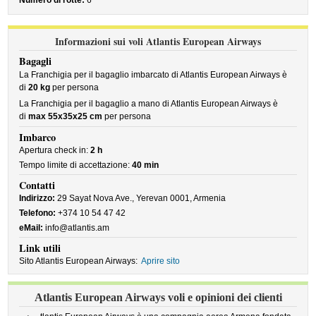
Numero di rotte:
6
Informazioni sui voli Atlantis European Airways
Bagagli
La Franchigia per il bagaglio imbarcato di Atlantis European Airways è
di
20 kg
per persona
La Franchigia per il bagaglio a mano di Atlantis European Airways è
di
max 55x35x25 cm
per persona
Imbarco
Apertura check in:
2 h
Tempo limite di accettazione:
40 min
Contatti
Indirizzo:
29 Sayat Nova Ave., Yerevan 0001, Armenia
Telefono:
+374 10 54 47 42
eMail:
info@atlantis.am
Link utili
Sito Atlantis European Airways:
Aprire sito
Atlantis European Airways voli e opinioni dei clienti