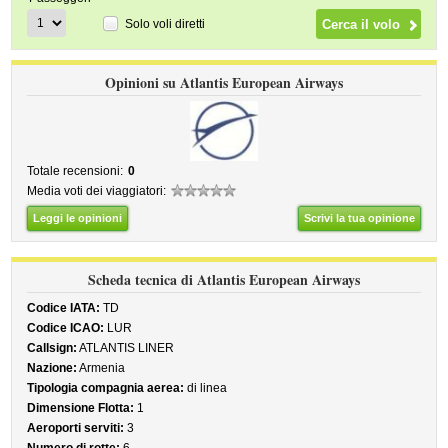
Solo voli diretti
Opinioni su Atlantis European Airways
Totale recensioni:
0
Media voti dei viaggiatori:
Leggi le opinioni
Scrivi la tua opinione
Scheda tecnica di Atlantis European Airways
Codice IATA:
TD
Codice ICAO:
LUR
Callsign:
ATLANTIS LINER
Nazione:
Armenia
Tipologia compagnia aerea:
di linea
Dimensione Flotta:
1
Aeroporti serviti:
3