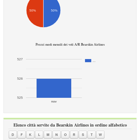
50%
50%
Prezzi medi mensili dei voli A/R Bearskin Airlines
527
…
526
525
nov
Elenco città servite da Bearskin Airlines in ordine alfabetico
D
F
K
L
M
N
O
R
S
T
W