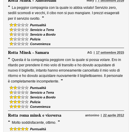
Rotta
Minsk - Amsterdam
Mary
7 settembre 2016
“
La peggior compagnia con la quale io abbia volato! Servizio zero,
sedili scomodi e vecchi, il cibo non si puo mangiare. I prezzi esagerati
”
per il servizio svolto.
Puntualità
Servizio a Terra
Servizio a Bordo
Pulizia
Convenienza
Rotta
Minsk - Samara
AG
17 settembre 2015
“
Questa è la compagnia peggiore con la quale si possa volare. Ero in
ritardo per prendere il mio volo di transito e ho dovuto acquistare di
nuovo il biglietto, intanto hanno erroneamente cancellato il mio volo di
ritorno e ho dovuto acquistare nuovamente il bigliettoaereo. Il personale
”
è completamente incompetente.
Puntualità
Servizio a Terra
Servizio a Bordo
Pulizia
Convenienza
Rotta
roma minsk e viceversa
antonino
22 aprile 2012
“
”
Molto soddisfacente, ottimo.
Puntualità