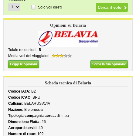
Solo voli diretti
Opinioni su Belavia
Totale recensioni:
5
Media voti dei viaggiatori:
Leggi le opinioni
Scrivi la tua opinione
Scheda tecnica di Belavia
Codice IATA:
B2
Codice ICAO:
BRU
Callsign:
BELARUS AVIA
Nazione:
Bielorussia
Tipologia compagnia aerea:
di linea
Dimensione Flotta:
26
Aeroporti serviti:
40
Numero di rotte:
102