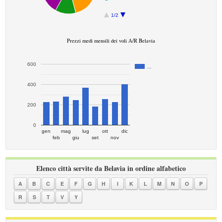
1/2
Prezzi medi mensili dei voli A/R Belavia
600
…
400
200
0
gen
mag
lug
ott
dic
feb
giu
set
nov
Elenco città servite da Belavia in ordine alfabetico
A
B
C
E
F
G
H
I
K
L
M
N
O
P
R
S
T
V
Y