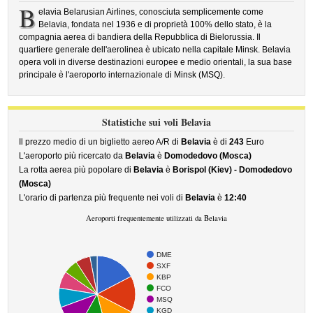
B
elavia Belarusian Airlines, conosciuta semplicemente come
Belavia, fondata nel 1936 e di proprietà 100% dello stato, è la
compagnia aerea di bandiera della Repubblica di Bielorussia. Il
quartiere generale dell'aerolinea è ubicato nella capitale Minsk. Belavia
opera voli in diverse destinazioni europee e medio orientali, la sua base
principale è l'aeroporto internazionale di Minsk (MSQ).
Statistiche sui voli Belavia
Il prezzo medio di un biglietto aereo A/R di
Belavia
è di
243
Euro
L'aeroporto più ricercato da
Belavia
è
Domodedovo (Mosca)
La rotta aerea più popolare di
Belavia
è
Borispol (Kiev) - Domodedovo
(Mosca)
L'orario di partenza più frequente nei voli di
Belavia
è
12:40
Aeroporti frequentemente utilizzati da Belavia
DME
SXF
KBP
FCO
MSQ
KGD