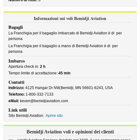
Numero di rotte:
8
Informazioni sui voli Bemidji Aviation
Bagagli
La Franchigia per il bagaglio imbarcato di Bemidji Aviation è di
per
persona
La Franchigia per il bagaglio a mano di Bemidji Aviation è di
per
persona
Imbarco
Apertura check in:
2 h
Tempo limite di accettazione:
45 min
Contatti
Indirizzo:
4125 Hangar Dr NW,Bemidji, MN 56601-6243, USA
Telefono:
1-800-332-7133
eMail:
keven@bemidjiaviation.com
Link utili
Sito Bemidji Aviation:
Aprire sito
Bemidji Aviation voli e opinioni dei clienti