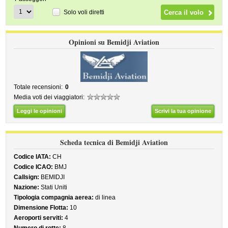
Solo voli diretti
Opinioni su Bemidji Aviation
Totale recensioni:
0
Media voti dei viaggiatori:
Leggi le opinioni
Scrivi la tua opinione
Scheda tecnica di Bemidji Aviation
Codice IATA:
CH
Codice ICAO:
BMJ
Callsign:
BEMIDJI
Nazione:
Stati Uniti
Tipologia compagnia aerea:
di linea
Dimensione Flotta:
10
Aeroporti serviti:
4