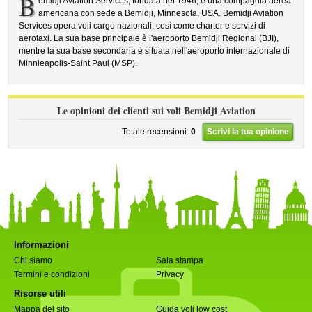
B
emidji Aviation Services, fondata nel 1946, è una compagnia aerea
americana con sede a Bemidji, Minnesota, USA. Bemidji Aviation
Services opera voli cargo nazionali, così come charter e servizi di
aerotaxi. La sua base principale è l'aeroporto Bemidji Regional (BJI),
mentre la sua base secondaria è situata nell'aeroporto internazionale di
Minnieapolis-Saint Paul (MSP).
Le opinioni dei clienti sui voli Bemidji Aviation
Totale recensioni:
0
Scrivi la tua opinione
Informazioni
Chi siamo
Sala stampa
Termini e condizioni
Privacy
Risorse utili
Mappa del sito
Guida voli low cost