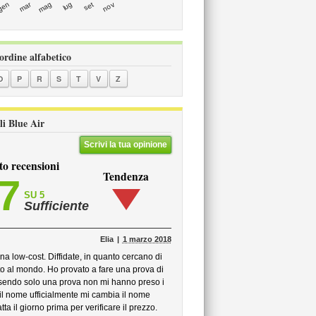
mar
set
gen
lug
mag
nov
 ordine alfabetico
O
P
R
S
T
V
Z
li Blue Air
Scrivi la tua opinione
to recensioni
Tendenza
,7
SU 5
Sufficiente
Elia
1 marzo 2018
 low-cost. Diffidate, in quanto cercano di
sito al mondo. Ho provato a fare una prova di
sendo solo una prova non mi hanno preso i
e il nome ufficialmente mi cambia il nome
ta il giorno prima per verificare il prezzo.