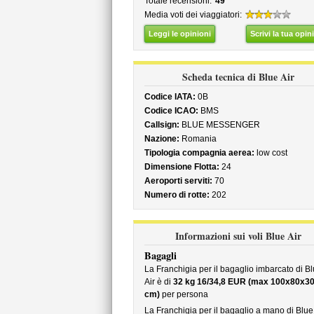
Totale recensioni:
49
Media voti dei viaggiatori:
Leggi le opinioni
Scrivi la tua opin
Scheda tecnica di Blue Air
Codice IATA:
0B
Codice ICAO:
BMS
Callsign:
BLUE MESSENGER
Nazione:
Romania
Tipologia compagnia aerea:
low cost
Dimensione Flotta:
24
Aeroporti serviti:
70
Numero di rotte:
202
Informazioni sui voli Blue Air
Bagagli
La Franchigia per il bagaglio imbarcato di B
Air è di
32 kg 16/34,8 EUR (max 100x80x3
cm)
per persona
La Franchigia per il bagaglio a mano di Blue 