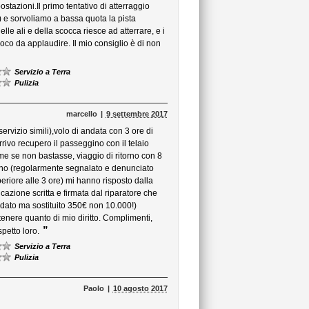
ostazioni.Il primo tentativo di atterraggio
) e sorvoliamo a bassa quota la pista
lle ali e della scocca riesce ad atterrare, e i
o da applaudire. Il mio consiglio è di non
Servizio a Terra
Pulizia
marcello
9 settembre 2017
ervizio simili),volo di andata con 3 ore di
rivo recupero il passeggino con il telaio
 se non bastasse, viaggio di ritorno con 8
danno (regolarmente segnalato e denunciato
uperiore alle 3 ore) mi hanno risposto dalla
azione scritta e firmata dal riparatore che
ldato ma sostituito 350€ non 10.000!)
enere quanto di mio diritto. Complimenti,
”
petto loro.
Servizio a Terra
Pulizia
Paolo
10 agosto 2017