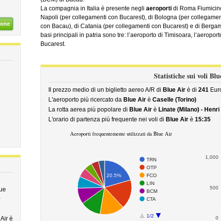
La compagnia in Italia è presente negli
aeroporti
di Roma Fiumicino
Napoli (per collegamenti con Bucarest), di Bologna (per collegamen
ione
con Bacau), di Catania (per collegamenti con Bucarest) e di Berga
basi principali in patria sono tre: l’aeroporto di Timisoara, l’aeropo
Bucarest.
Statistiche sui voli Blu
Il prezzo medio di un biglietto aereo A/R di
Blue Air
è di
241
Eur
L'aeroporto più ricercato da
Blue Air
è
Caselle (Torino)
La rotta aerea più popolare di
Blue Air
è
Linate (Milano) - Henr
L'orario di partenza più frequente nei voli di
Blue Air
è
15:35
Aeroporti frequentemente utilizzati da Blue Air
1,000
TRN
OTP
FCO
20.5%
LIN
500
lue
BCM
0
CTA
1/2
Air è
0