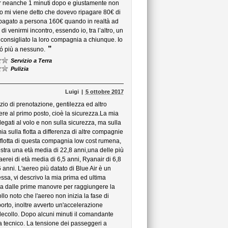
air neanche 1 minuti dopo e giustamente non
o mi viene detto che dovevo ripagare 80€ di
ho pagato a persona 160€ quando in realtà ad
i venirmi incontro, essendo io, tra l’altro, un
consigliato la loro compagnia a chiunque. Io
”
ó più a nessuno.
Servizio a Terra
Pulizia
Luigi
5 ottobre 2017
izio di prenotazione, gentilezza ed altro
re al primo posto, cioè la sicurezza.La mia
egati al volo e non sulla sicurezza, ma sulla
 sulla flotta a differenza di altre compagnie
 flotta di questa compagnia low cost rumena,
ostra una età media di 22,8 anni,una delle più
erei di età media di 6,5 anni, Ryanair di 6,8
,6 anni. L'aereo più datato di Blue Air è un
sa, vi descrivo la mia prima ed ultima
gia dalle prime manovre per raggiungere la
lo noto che l'aereo non inizia la fase di
porto, inoltre avverto un'accelerazione
 decollo. Dopo alcuni minuti il comandante
a tecnico. La tensione dei passeggeri a