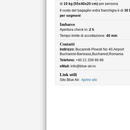
di
10 kg (55x40x20 cm)
per persona
Il costo del bagaglio extra franchigia è di
30
per segment
Imbarco
Apertura check in:
2 h
Tempo limite di accettazione:
40 min
Contatti
Indirizzo:
Bucaresti-Ploesti No 40,Airport
Bucharest-Baneasa,Bucharest,Romania
Telefono:
+40 21 208 86 86
eMail:
info@blue-air.ro
Link utili
Sito Blue Air:
Aprire sito