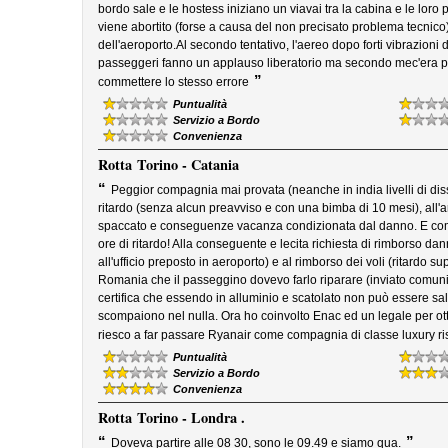
bordo sale e le hostess iniziano un viavai tra la cabina e le loro p
viene abortito (forse a causa del non precisato problema tecnico
dell'aeroporto.Al secondo tentativo, l'aereo dopo forti vibrazioni de
passeggeri fanno un applauso liberatorio ma secondo mec'era poc
”
commettere lo stesso errore
Puntualità
Servizio a Bordo
Convenienza
Rotta
Torino - Catania
“
Peggior compagnia mai provata (neanche in india livelli di diss
ritardo (senza alcun preavviso e con una bimba di 10 mesi), all'ar
spaccato e conseguenze vacanza condizionata dal danno. E come
ore di ritardo! Alla conseguente e lecita richiesta di rimborso 
all'ufficio preposto in aeroporto) e al rimborso dei voli (ritardo s
Romania che il passeggino dovevo farlo riparare (inviato comunic
certifica che essendo in alluminio e scatolato non può essere sa
scompaiono nel nulla. Ora ho coinvolto Enac ed un legale per ott
riesco a far passare Ryanair come compagnia di classe luxury ris
Puntualità
Servizio a Bordo
Convenienza
Rotta
Torino - Londra .
“
”
Doveva partire alle 08 30, sono le 09.49 e siamo qua.