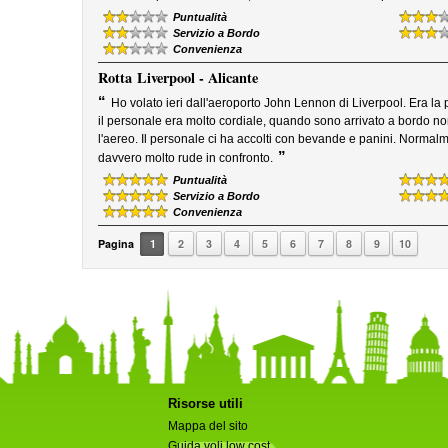
Puntualità
Servizio a Bordo
Convenienza
Rotta
Liverpool - Alicante
“
Ho volato ieri dall'aeroporto John Lennon di Liverpool. Era l
il personale era molto cordiale, quando sono arrivato a bordo n
l'aereo. Il personale ci ha accolti con bevande e panini. Normalm
”
davvero molto rude in confronto.
Puntualità
Servizio a Bordo
Convenienza
Pagina
1
2
3
4
5
6
7
8
9
10
Risorse utili
Mappa del sito
Guida voli low cost