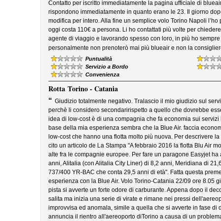
Contatto per iscritto immediatamente la pagina ufficiale di blue
rispondono immediatamente in quanto erano le 23. Il giorno dop
modifica per intero. Alla fine un semplice volo Torino Napoli l’
oggi costa 110€ a persona. Li ho contattati più volte per chiedere d
agente di viaggio e lavorando spesso con loro, in più ho sempre 
personalmente non prenoterò mai più blueair e non la consiglier
Puntualità
Servizio a Bordo
Convenienza
Rotta
Torino - Catania
“
Giudizio totalmente negativo. Tralascio il mio giudizio sul serv
perchè li considero secondaririspetto a quello che dovrebbe esse
idea di low-cost è di una compagnia che fa economia sui servizi l
base della mia esperienza sembra che la Blue Air. faccia economia
low-cost che hanno una flotta molto più nuova. Per descrivere la
cito un articolo de La Stampa "A febbraio 2016 la flotta Blu Air m
alte fra le compagnie europee. Per fare un paragone Easyjet ha a
anni, Alitalia (con Alitalia City Liner) di 8,2 anni, Meridiana di 21
737/400 YR-BAC che conta 29,5 anni di età". Fatta questa premes
esperienza con la Blue Air. Volo Torino-Catania 22/09 ore 8.05 
pista si avverte un forte odore di carburante. Appena dopo il decol
salita ma inizia una serie di virate e rimane nei pressi dell'aereo
improvvisa ed anomala, simile a quella che si avverte in fase di
annuncia il rientro all'aereoporto diTorino a causa di un problem