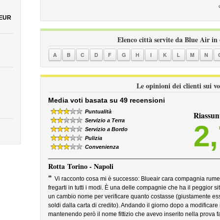
 EUR
Elenco città servite da Blue Air in
A
B
C
D
F
G
H
I
K
L
M
N
Le opinioni dei clienti sui vo
Media voti basata su 49 recensioni
Puntualità
Riassun
Servizio a Terra
2
Servizio a Bordo
Pulizia
Convenienza
Rotta
Torino - Napoli
“
Vi racconto cosa mi è successo: Blueair cara compagnia rumena
fregarti in tutti i modi. È una delle compagnie che ha il peggior 
un cambio nome per verificare quanto costasse (giustamente es
soldi dalla carta di credito). Andando il giorno dopo a modificar
mantenendo però il nome fittizio che avevo inserito nella prova fat