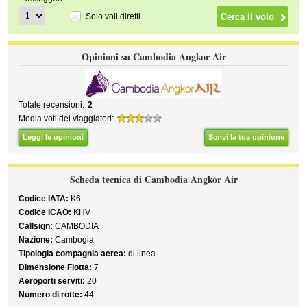
Solo voli diretti
Opinioni su Cambodia Angkor Air
Totale recensioni:
2
Media voti dei viaggiatori:
Leggi le opinioni
Scrivi la tua opinione
Scheda tecnica di Cambodia Angkor Air
Codice IATA:
K6
Codice ICAO:
KHV
Callsign:
CAMBODIA
Nazione:
Cambogia
Tipologia compagnia aerea:
di linea
Dimensione Flotta:
7
Aeroporti serviti:
20
Numero di rotte:
44