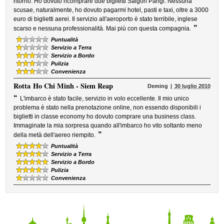
ritorno. Ho dovuto ricomprare due biglietti Saigon Parigi. Nessuna
scusae, naturalmente, ho dovuto pagarmi hotel, pasti e taxi, oltre a 3000
euro di biglietti aerei. Il servizio all'aeroporto è stato terribile, inglese
”
scarso e nessuna professionalità. Mai più con questa compagnia.
Puntualità
Servizio a Terra
Servizio a Bordo
Pulizia
Convenienza
Rotta
Ho Chi Minh - Siem Reap
Deming
30 luglio 2010
“
L'imbarco è stato facile, servizio in volo eccellente. Il mio unico
problema è stato nella prenotazione online, non essendo disponibili i
biglietti in classe economy ho dovuto comprare una business class.
Immaginate la mia sorpresa quando all'imbarco ho vito soltanto meno
”
della metà dell'aereo riempito.
Puntualità
Servizio a Terra
Servizio a Bordo
Pulizia
Convenienza