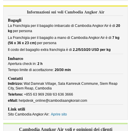
Informazioni sui voli Cambodia Angkor Air
Bagagli
La Franchigia per il bagaglio imbarcato di Cambodia Angkor Air è di
20
kg
per persona
La Franchigia per il bagaglio a mano di Cambodia Angkor Air è di
7 kg
(56 x 36 x 23 cm)
per persona
Il costo del bagaglio extra franchigia è di
2.2/5/10/20 USD per kg
Imbarco
Apertura check in:
2 h
Tempo limite di accettazione:
20/30 min
Contatti
Indirizzo:
Wat Damnak Village, Sala Kamreuk Commune, Siem Reap
City, Siem Reap, Cambodia
Telefono:
+855 63 969 268/ 63 636 3666
eMail:
helpdesk_online@cambodiaangkorair.com
Link utili
Sito Cambodia Angkor Air:
Aprire sito
Cambodia Angkor Air voli e opinioni dei clienti