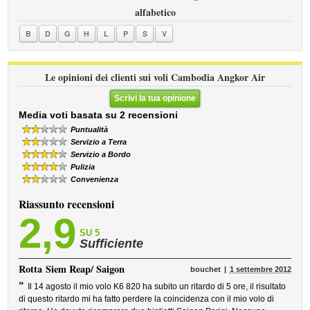
alfabetico
B
D
G
H
L
P
S
V
Le opinioni dei clienti sui voli Cambodia Angkor Air
Scrivi la tua opinione
Media voti basata su 2 recensioni
Puntualità
Servizio a Terra
Servizio a Bordo
Pulizia
Convenienza
Riassunto recensioni
2,9
SU 5
Sufficiente
Rotta
Siem Reap/ Saigon
bouchet
1 settembre 2012
“
Il 14 agosto il mio volo K6 820 ha subito un ritardo di 5 ore, il risultato
di questo ritardo mi ha fatto perdere la coincidenza con il mio volo di