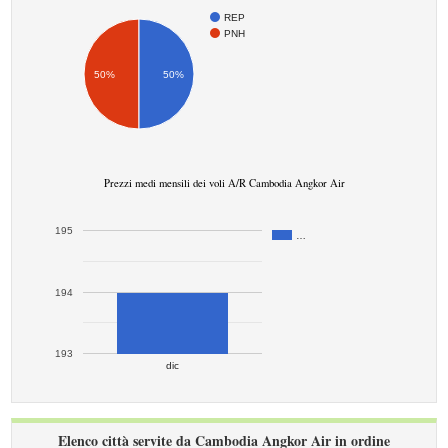
REP
PNH
50%
50%
Prezzi medi mensili dei voli A/R Cambodia Angkor Air
195
…
194
193
dic
Elenco città servite da Cambodia Angkor Air in ordine