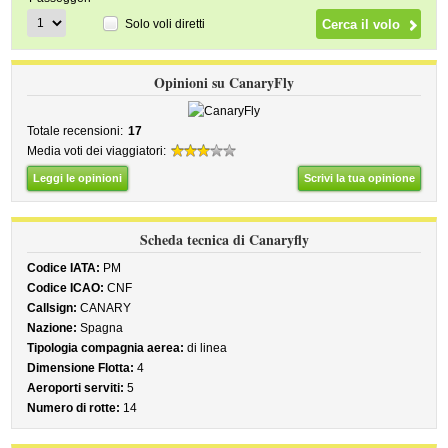
Solo voli diretti
Opinioni su CanaryFly
Totale recensioni:
17
Media voti dei viaggiatori:
Leggi le opinioni
Scrivi la tua opinione
Scheda tecnica di Canaryfly
Codice IATA:
PM
Codice ICAO:
CNF
Callsign:
CANARY
Nazione:
Spagna
Tipologia compagnia aerea:
di linea
Dimensione Flotta:
4
Aeroporti serviti:
5
Numero di rotte:
14