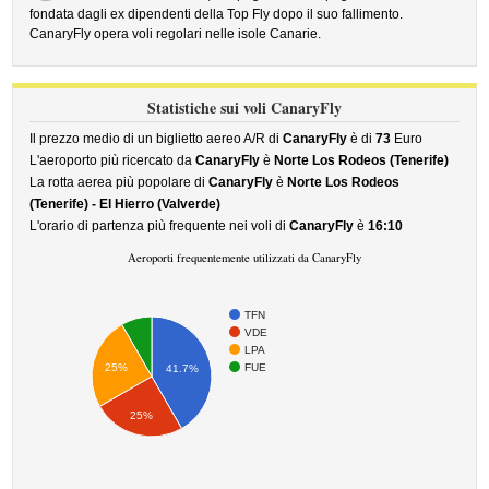
fondata dagli ex dipendenti della Top Fly dopo il suo fallimento.
CanaryFly opera voli regolari nelle isole Canarie.
Statistiche sui voli CanaryFly
Il prezzo medio di un biglietto aereo A/R di
CanaryFly
è di
73
Euro
L'aeroporto più ricercato da
CanaryFly
è
Norte Los Rodeos (Tenerife)
La rotta aerea più popolare di
CanaryFly
è
Norte Los Rodeos
(Tenerife) - El Hierro (Valverde)
L'orario di partenza più frequente nei voli di
CanaryFly
è
16:10
Aeroporti frequentemente utilizzati da CanaryFly
TFN
VDE
LPA
FUE
25%
41.7%
25%