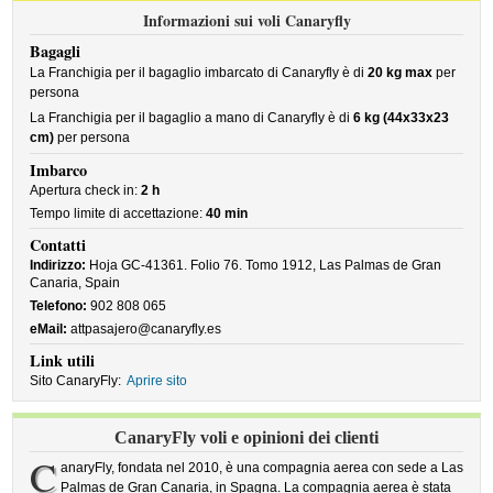
Informazioni sui voli Canaryfly
Bagagli
La Franchigia per il bagaglio imbarcato di Canaryfly è di
20 kg max
per
persona
La Franchigia per il bagaglio a mano di Canaryfly è di
6 kg (44x33x23
cm)
per persona
Imbarco
Apertura check in:
2 h
Tempo limite di accettazione:
40 min
Contatti
Indirizzo:
Hoja GC-41361. Folio 76. Tomo 1912, Las Palmas de Gran
Canaria, Spain
Telefono:
902 808 065
eMail:
attpasajero@canaryfly.es
Link utili
Sito CanaryFly:
Aprire sito
CanaryFly voli e opinioni dei clienti
C
anaryFly, fondata nel 2010, è una compagnia aerea con sede a Las
Palmas de Gran Canaria, in Spagna. La compagnia aerea è stata