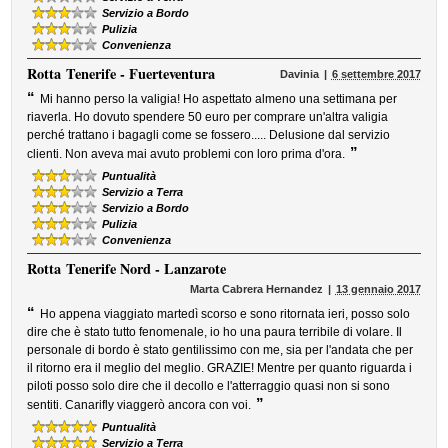
Servizio a Bordo
Pulizia
Convenienza
Rotta
Tenerife - Fuerteventura
Davinia
6 settembre 2017
“
Mi hanno perso la valigia! Ho aspettato almeno una settimana per
riaverla. Ho dovuto spendere 50 euro per comprare un'altra valigia
perché trattano i bagagli come se fossero..... Delusione dal servizio
”
clienti. Non aveva mai avuto problemi con loro prima d'ora.
Puntualità
Servizio a Terra
Servizio a Bordo
Pulizia
Convenienza
Rotta
Tenerife Nord - Lanzarote
Marta Cabrera Hernandez
13 gennaio 2017
“
Ho appena viaggiato martedì scorso e sono ritornata ieri, posso solo
dire che è stato tutto fenomenale, io ho una paura terribile di volare. Il
personale di bordo è stato gentilissimo con me, sia per l'andata che per
il ritorno era il meglio del meglio. GRAZIE! Mentre per quanto riguarda i
piloti posso solo dire che il decollo e l'atterraggio quasi non si sono
”
sentiti. Canarifly viaggerò ancora con voi.
Puntualità
Servizio a Terra