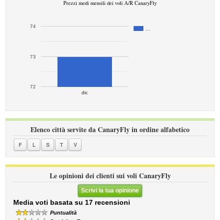
Prezzi medi mensili dei voli A/R CanaryFly
74
…
73
72
dic
Elenco città servite da CanaryFly in ordine alfabetico
F
L
S
T
V
Le opinioni dei clienti sui voli CanaryFly
Scrivi la tua opinione
Media voti basata su 17 recensioni
Puntualità