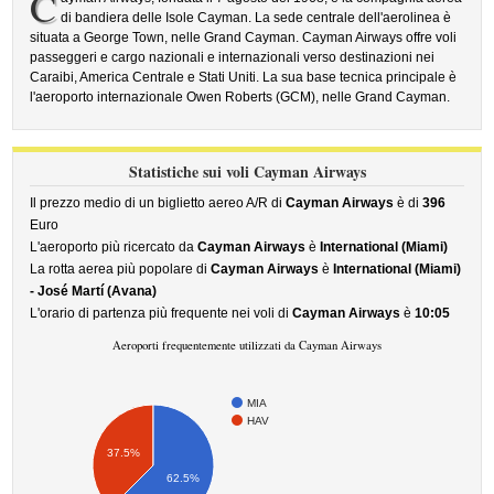
C
di bandiera delle Isole Cayman. La sede centrale dell'aerolinea è
situata a George Town, nelle Grand Cayman. Cayman Airways offre voli
passeggeri e cargo nazionali e internazionali verso destinazioni nei
Caraibi, America Centrale e Stati Uniti. La sua base tecnica principale è
l'aeroporto internazionale Owen Roberts (GCM), nelle Grand Cayman.
Statistiche sui voli Cayman Airways
Il prezzo medio di un biglietto aereo A/R di
Cayman Airways
è di
396
Euro
L'aeroporto più ricercato da
Cayman Airways
è
International (Miami)
La rotta aerea più popolare di
Cayman Airways
è
International (Miami)
- José Martí (Avana)
L'orario di partenza più frequente nei voli di
Cayman Airways
è
10:05
Aeroporti frequentemente utilizzati da Cayman Airways
MIA
HAV
37.5%
62.5%