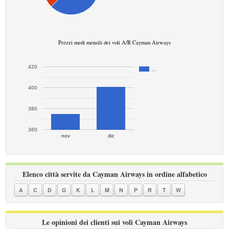
Prezzi medi mensili dei voli A/R Cayman Airways
420
…
400
380
360
nov
dic
Elenco città servite da Cayman Airways in ordine alfabetico
A
C
D
G
K
L
M
N
P
R
T
W
Le opinioni dei clienti sui voli Cayman Airways