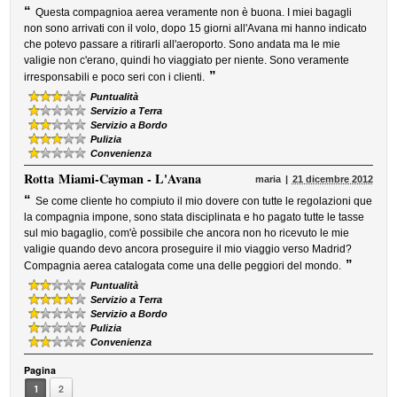
“
Questa compagnioa aerea veramente non è buona. I miei bagagli
non sono arrivati con il volo, dopo 15 giorni all'Avana mi hanno indicato
che potevo passare a ritirarli all'aeroporto. Sono andata ma le mie
valigie non c'erano, quindi ho viaggiato per niente. Sono veramente
”
irresponsabili e poco seri con i clienti.
Puntualità
Servizio a Terra
Servizio a Bordo
Pulizia
Convenienza
Rotta
Miami-Cayman - L'Avana
maria
21 dicembre 2012
“
Se come cliente ho compiuto il mio dovere con tutte le regolazioni que
la compagnia impone, sono stata disciplinata e ho pagato tutte le tasse
sul mio bagaglio, com'è possibile che ancora non ho ricevuto le mie
valigie quando devo ancora proseguire il mio viaggio verso Madrid?
”
Compagnia aerea catalogata come una delle peggiori del mondo.
Puntualità
Servizio a Terra
Servizio a Bordo
Pulizia
Convenienza
Pagina
1
2