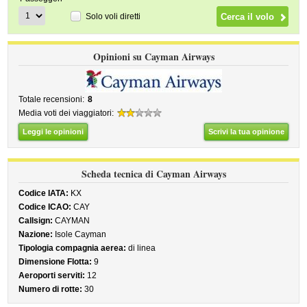
Solo voli diretti
Opinioni su Cayman Airways
Totale recensioni:
8
Media voti dei viaggiatori:
Leggi le opinioni
Scrivi la tua opinione
Scheda tecnica di Cayman Airways
Codice IATA:
KX
Codice ICAO:
CAY
Callsign:
CAYMAN
Nazione:
Isole Cayman
Tipologia compagnia aerea:
di linea
Dimensione Flotta:
9
Aeroporti serviti:
12
Numero di rotte:
30