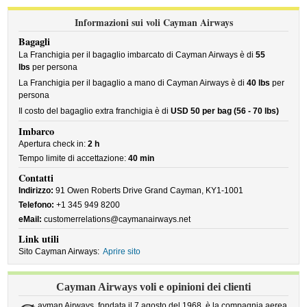
Informazioni sui voli Cayman Airways
Bagagli
La Franchigia per il bagaglio imbarcato di Cayman Airways è di
55
lbs
per persona
La Franchigia per il bagaglio a mano di Cayman Airways è di
40 lbs
per
persona
Il costo del bagaglio extra franchigia è di
USD 50 per bag (56 - 70 lbs)
Imbarco
Apertura check in:
2 h
Tempo limite di accettazione:
40 min
Contatti
Indirizzo:
91 Owen Roberts Drive Grand Cayman, KY1-1001
Telefono:
+1 345 949 8200
eMail:
customerrelations@caymanairways.net
Link utili
Sito Cayman Airways:
Aprire sito
Cayman Airways voli e opinioni dei clienti
ayman Airways, fondata il 7 agosto del 1968, è la compagnia aerea