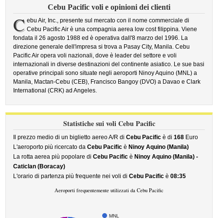
Cebu Pacific voli e opinioni dei clienti
C
ebu Air, Inc., presente sul mercato con il nome commerciale di
Cebu Pacific Air è una compagnia aerea low cost filippina. Viene
fondata il 26 agosto 1988 ed è operativa dall'8 marzo del 1996. La
direzione generale dell'impresa si trova a Pasay City, Manila. Cebu
Pacific Air opera voli nazionali, dove è leader del settore e voli
internazionali in diverse destinazioni del continente asiatico. Le sue basi
operative principali sono situate negli aeroporti Ninoy Aquino (MNL) a
Manila, Mactan-Cebu (CEB), Francisco Bangoy (DVO) a Davao e Clark
International (CRK) ad Angeles.
Statistiche sui voli Cebu Pacific
Il prezzo medio di un biglietto aereo A/R di
Cebu Pacific
è di
168
Euro
L'aeroporto più ricercato da
Cebu Pacific
è
Ninoy Aquino (Manila)
La rotta aerea più popolare di
Cebu Pacific
è
Ninoy Aquino (Manila) -
Caticlan (Boracay)
L'orario di partenza più frequente nei voli di
Cebu Pacific
è
08:35
Aeroporti frequentemente utilizzati da Cebu Pacific
MNL