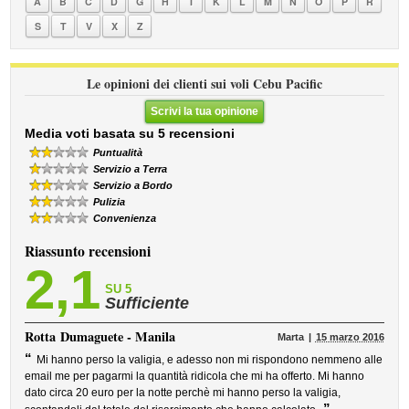
A
B
C
D
G
H
I
K
L
M
N
O
P
R
S
T
V
X
Z
Le opinioni dei clienti sui voli Cebu Pacific
Scrivi la tua opinione
Media voti basata su 5 recensioni
Puntualità
Servizio a Terra
Servizio a Bordo
Pulizia
Convenienza
Riassunto recensioni
2,1
SU 5
Sufficiente
Rotta
Dumaguete - Manila
Marta
15 marzo 2016
“
Mi hanno perso la valigia, e adesso non mi rispondono nemmeno alle
email me per pagarmi la quantità ridicola che mi ha offerto. Mi hanno
dato circa 20 euro per la notte perchè mi hanno perso la valigia,
”