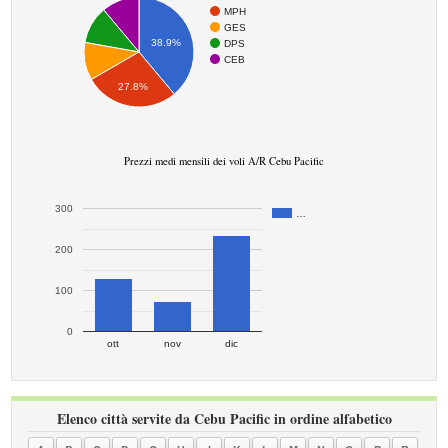
MPH
GES
38.9%
DPS
CEB
27.8%
Prezzi medi mensili dei voli A/R Cebu Pacific
300
…
200
100
0
ott
nov
dic
Elenco città servite da Cebu Pacific in ordine alfabetico