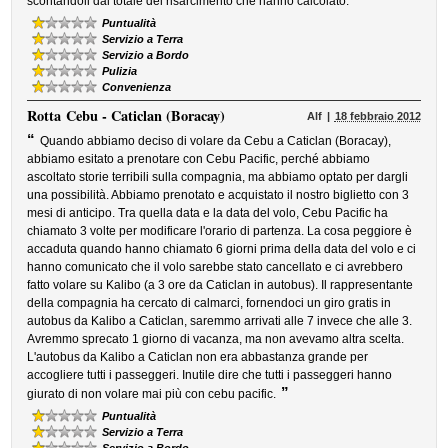
scontandoli dal totale del risarcimento che hanno calcolato.
Puntualità
Servizio a Terra
Servizio a Bordo
Pulizia
Convenienza
Rotta
Cebu - Caticlan (Boracay)
Alf
18 febbraio 2012
“
Quando abbiamo deciso di volare da Cebu a Caticlan (Boracay),
abbiamo esitato a prenotare con Cebu Pacific, perché abbiamo
ascoltato storie terribili sulla compagnia, ma abbiamo optato per dargli
una possibilità. Abbiamo prenotato e acquistato il nostro biglietto con 3
mesi di anticipo. Tra quella data e la data del volo, Cebu Pacific ha
chiamato 3 volte per modificare l'orario di partenza. La cosa peggiore è
accaduta quando hanno chiamato 6 giorni prima della data del volo e ci
hanno comunicato che il volo sarebbe stato cancellato e ci avrebbero
fatto volare su Kalibo (a 3 ore da Caticlan in autobus). Il rappresentante
della compagnia ha cercato di calmarci, fornendoci un giro gratis in
autobus da Kalibo a Caticlan, saremmo arrivati alle 7 invece che alle 3.
Avremmo sprecato 1 giorno di vacanza, ma non avevamo altra scelta.
L'autobus da Kalibo a Caticlan non era abbastanza grande per
accogliere tutti i passeggeri. Inutile dire che tutti i passeggeri hanno
”
giurato di non volare mai più con cebu pacific.
Puntualità
Servizio a Terra