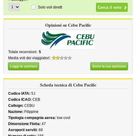
Solo voli diretti
Opinioni su Cebu Pacific
Totale recensioni:
5
Media voti dei viaggiatori:
Leggi le opinioni
Scrivi la tua opinione
Scheda tecnica di Cebu Pacific
Codice IATA:
5J
Codice ICAO:
CEB
Callsign:
CEBU
Nazione:
Filippine
Tipologia compagnia aerea:
low cost
Dimensione Flotta:
47
Aeroporti serviti:
68