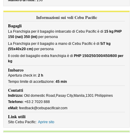
Numero di rotte:
156
Informazioni sui voli Cebu Pacific
Bagagli
La Franchigia per il bagaglio imbarcato di Cebu Pacific è di
15 kg PHP
150 (nat) 350 (int)
per persona
La Franchigia per il bagaglio a mano di Cebu Pacific è di
5/7 kg
(55x40x20 cm)
per persona
Il costo del bagaglio extra franchigia è di
PHP 150/250/300/450/600 per
kg
Imbarco
Apertura check in:
2 h
Tempo limite di accettazione:
45 min
Contatti
Indirizzo:
Old domestic Road,Pasay City,Manila,1301 Philippines
Telefono:
+63 2 7020 888
eMail:
feedback@cebupacificair.com
Link utili
Sito Cebu Pacific:
Aprire sito