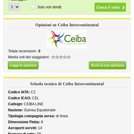
Solo voli diretti
Opinioni su Ceiba Intercontinental
Totale recensioni:
0
Media voti dei viaggiatori:
Leggi le opinioni
Scrivi la tua opinione
Scheda tecnica di Ceiba Intercontinental
Codice IATA:
C2
Codice ICAO:
CEL
Callsign:
CEIBA LINE
Nazione:
Guinea Equatoriale
Tipologia compagnia aerea:
di linea
Dimensione Flotta:
8
Aeroporti serviti:
14