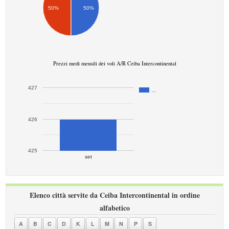
50%
50%
Prezzi medi mensili dei voli A/R Ceiba Intercontinental
427
…
426
425
set
Elenco città servite da Ceiba Intercontinental in ordine
alfabetico
A
B
C
D
K
L
M
N
P
S