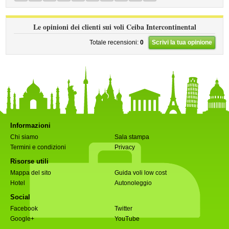
Le opinioni dei clienti sui voli Ceiba Intercontinental
Totale recensioni:
0
Scrivi la tua opinione
Informazioni
Chi siamo
Sala stampa
Termini e condizioni
Privacy
Risorse utili
Mappa del sito
Guida voli low cost
Hotel
Autonoleggio
Social
Facebook
Twitter
Google+
YouTube