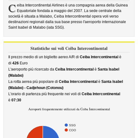
C
eiba Intercontinental Airlines è una compagnia aerea della Guinea
Equatoriale fondata a maggio del 2007. La sede centrale della
società è situata a Malabo, Ceiba Intercontinental opera voli verso
destinazioni regionali dalla sua base presso l'aeroporto internazionale
Saint Isabel di Malabo (iata SSG).
Statistiche sui voli Ceiba Intercontinental
Il prezzo medio di un biglietto aereo A/R di
Ceiba Intercontinental
è
di
426
Euro
L'aeroporto più ricercato da
Ceiba Intercontinental
è
Santa Isabel
(Malabo)
La rotta aerea più popolare di
Ceiba Intercontinental
è
Santa Isabel
(Malabo) - Cadjehoun (Cotonou)
L'orario di partenza più frequente nei voli di
Ceiba Intercontinental
è
07:30
Aeroporti frequentemente utilizzati da Ceiba Intercontinental
SSG
COO