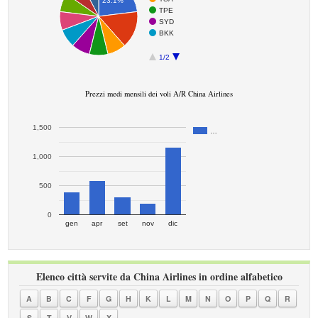
23.1%
TPE
SYD
BKK
1/2
Prezzi medi mensili dei voli A/R China Airlines
1,500
…
1,000
500
0
gen
apr
set
nov
dic
Elenco città servite da China Airlines in ordine alfabetico
A
B
C
F
G
H
K
L
M
N
O
P
Q
R
S
T
V
W
X