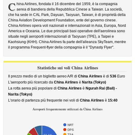
C
hina Airlines, fondata il 16 dicembre del 1959, è la compagnia
aerea di bandiera della Repubblica Cinese a Taiwan. La società,
che ha sede in CAL Park, Dayuan, Taoyuan, Taiwan, è di proprietà della
China Aviation Development Foundation, ente del governo cinese.
China Airlines opera voli nazionali e internazionali in Asia, Europa, Nord
America e Oceania. Le due principali basi operative dell'aerolinea sono
situate negli aeroporti internazionali di Taoyuan (TPE), a Taipei e
Kaohsiung (KHH). China Airlines fa parte dell'alleanza SkyTeam, mentre
il programma Frequent-flyer della compagnia è il "Dynasty Flyer".
Statistiche sui voli China Airlines
Il prezzo medio di un biglietto aereo A/R di
China Airlines
è di
536
Euro
L'aeroporto più ricercato da
China Airlines
è
Narita (Tokyo)
La rotta aerea più popolare di
China Airlines
è
Ngurah Rai (Bali) -
Narita (Tokyo)
L'orario di partenza più frequente nei voli di
China Airlines
è
15:40
Aeroporti frequentemente utilizzati da China Airlines
NRT
DPS
TSA