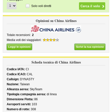
Solo voli diretti
Opinioni su China Airlines
Totale recensioni:
2
Media voti dei viaggiatori:
Leggi le opinioni
Scrivi la tua opinione
Scheda tecnica di China Airlines
Codice IATA:
CI
Codice ICAO:
CAL
Callsign:
DYNASTY
Nazione:
Taiwan
Alleanza aerea:
SkyTeam
Tipologia compagnia aerea:
di linea
Dimensione Flotta:
86
Aeroporti serviti:
103
Numero di rotte:
308