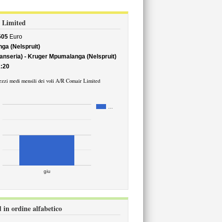
r Limited
505
Euro
ga (Nelspruit)
Lanseria) - Kruger Mpumalanga (Nelspruit)
:20
ezzi medi mensili dei voli A/R Comair Limited
…
giu
 in ordine alfabetico