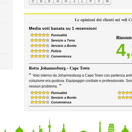
C
D
E
G
H
J
L
P
V
W
Le opinioni dei clienti sui voli
Media voti basata su 1 recensioni
Puntualità
Riassun
Servizio a Terra
4
Servizio a Bordo
Pulizia
Convenienza
Rotta
Johannesburg - Cape Town
“
Volo interno da Johannesburg a Cape Town con partenza anticip
colazione era gustosa. Equipaggio cordiale e professionale. Sono
”
nessun problema.
Puntualità
Servizio a Bordo
Convenienza