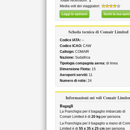
Totale recensioni:
1
Media voti dei viaggiatori:
Leggi le opinioni
Scrivi la tua opin
Scheda tecnica di Comair Limited
Codice IATA:
--
Codice ICAO:
CAW
Callsign:
COMAIR
Nazione:
Sudafrica
Tipologia compagnia aerea:
di linea
Dimensione Flotta:
15
Aeroporti serviti:
11
Numero di rotte:
24
Informazioni sui voli Comair Limite
Bagagli
La Franchigia per il bagaglio imbarcato di
Comair Limited è di
20 kg
per persona
La Franchigia per il bagaglio a mano di Com
Limited è di
55 x 35 x 25 cm
per persona