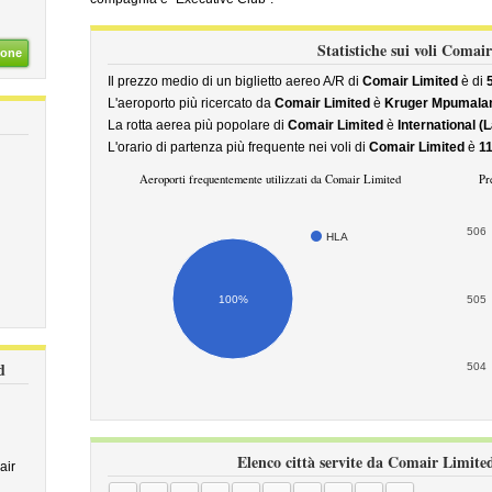
Statistiche sui voli Comai
ione
Il prezzo medio di un biglietto aereo A/R di
Comair Limited
è di
L'aeroporto più ricercato da
Comair Limited
è
Kruger Mpumalan
La rotta aerea più popolare di
Comair Limited
è
International (
L'orario di partenza più frequente nei voli di
Comair Limited
è
11
Aeroporti frequentemente utilizzati da Comair Limited
Pr
506
HLA
100%
505
d
504
Elenco città servite da Comair Limited
air