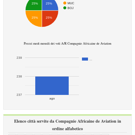
MUC
25%
25%
BOJ
25%
25%
Prezzi medi mensili dei voli A/R Compagnie Africaine de Aviation
239
…
238
237
ago
Elenco città servite da Compagnie Africaine de Aviation in
ordine alfabetico