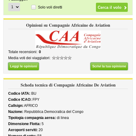
Solo voli diretti
Opinioni su Compagnie Africaine de Aviation
Totale recensioni:
0
Media voti dei viaggiatori:
Leggi le opinioni
Scrivi la tua opinione
Scheda tecnica di Compagnie Africaine De Aviation
Codice IATA:
BU
Codice ICAO:
FPY
Callsign:
AFRICO
Nazione:
Repubblica Democratica del Congo
Tipologia compagnia aerea:
di linea
Dimensione Flotta:
5
Aeroporti serviti:
20