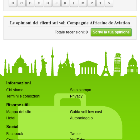
B
C
D
G
H
J
K
L
M
P
T
V
Le opinioni dei clienti sui voli Compagnie Africaine de Aviation
Totale recensioni:
0
Scrivi la tua opinione
Informazioni
Chi siamo
Sala stampa
Termini e condizioni
Privacy
Risorse utili
Mappa del sito
Guida voli low cost
Hotel
Autonoleggio
Social
Facebook
Twitter