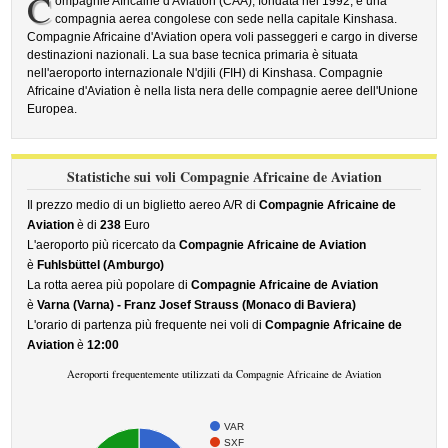
C
ompagnie Africaine d'Aviation (CAA), fondata nel 1992, è una
compagnia aerea congolese con sede nella capitale Kinshasa.
Compagnie Africaine d'Aviation opera voli passeggeri e cargo in diverse
destinazioni nazionali. La sua base tecnica primaria è situata
nell'aeroporto internazionale N'djili (FIH) di Kinshasa. Compagnie
Africaine d'Aviation è nella lista nera delle compagnie aeree dell'Unione
Europea.
Statistiche sui voli Compagnie Africaine de Aviation
Il prezzo medio di un biglietto aereo A/R di
Compagnie Africaine de
Aviation
è di
238
Euro
L'aeroporto più ricercato da
Compagnie Africaine de Aviation
è
Fuhlsbüttel (Amburgo)
La rotta aerea più popolare di
Compagnie Africaine de Aviation
è
Varna (Varna) - Franz Josef Strauss (Monaco di Baviera)
L'orario di partenza più frequente nei voli di
Compagnie Africaine de
Aviation
è
12:00
Aeroporti frequentemente utilizzati da Compagnie Africaine de Aviation
VAR
SXF