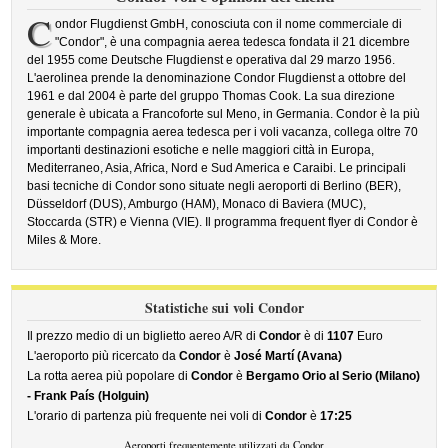
C
ondor Flugdienst GmbH, conosciuta con il nome commerciale di
"Condor", è una compagnia aerea tedesca fondata il 21 dicembre
del 1955 come Deutsche Flugdienst e operativa dal 29 marzo 1956.
L'aerolinea prende la denominazione Condor Flugdienst a ottobre del
1961 e dal 2004 è parte del gruppo Thomas Cook. La sua direzione
generale è ubicata a Francoforte sul Meno, in Germania. Condor è la più
importante compagnia aerea tedesca per i voli vacanza, collega oltre 70
importanti destinazioni esotiche e nelle maggiori città in Europa,
Mediterraneo, Asia, Africa, Nord e Sud America e Caraibi. Le principali
basi tecniche di Condor sono situate negli aeroporti di Berlino (BER),
Düsseldorf (DUS), Amburgo (HAM), Monaco di Baviera (MUC),
Stoccarda (STR) e Vienna (VIE). Il programma frequent flyer di Condor è
Miles & More.
Statistiche sui voli Condor
Il prezzo medio di un biglietto aereo A/R di
Condor
è di
1107
Euro
L'aeroporto più ricercato da
Condor
è
José Martí (Avana)
La rotta aerea più popolare di
Condor
è
Bergamo Orio al Serio (Milano)
- Frank País (Holguin)
L'orario di partenza più frequente nei voli di
Condor
è
17:25
Aeroporti frequentemente utilizzati da Condor