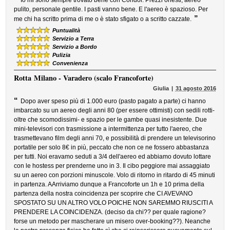
Io mi sono sempre trovato bene con Condor. Prezzi onesti, aereo
pulito, personale gentile. I pasti vanno bene. E l'aereo è spazioso. Per
”
me chi ha scritto prima di me o è stato sfigato o a scritto cazzate.
Puntualità
Servizio a Terra
Servizio a Bordo
Pulizia
Convenienza
Rotta
Milano - Varadero (scalo Francoforte)
Giulia
31 agosto 2016
“
Dopo aver speso più di 1.000 euro (pasto pagato a parte) ci hanno
imbarcato su un aereo degli anni 80 (per essere ottimisti) con sedili rotti-
oltre che scomodissimi- e spazio per le gambe quasi inesistente. Due
mini-televisori con trasmissione a intermittenza per tutto l'aereo, che
trasmettevano film degli anni 70, e possibilità di prendere un televisorino
portatile per solo 8€ in più, peccato che non ce ne fossero abbastanza
per tutti. Noi eravamo seduti a 3/4 dell'aereo ed abbiamo dovuto lottare
con le hostess per prenderne uno in 3. Il cibo peggiore mai assaggiato
su un aereo con porzioni minuscole. Volo di ritorno in ritardo di 45 minuti
in partenza. AArriviamo dunque a Francoforte un 1h e 10 prima della
partenza della nostra coincidenza per scoprire che CI AVEVANO
SPOSTATO SU UN ALTRO VOLO POICHE NON SAREMMO RIUSCITI A
PRENDERE LA COINCIDENZA. (deciso da chi?? per quale ragione?
forse un metodo per mascherare un misero over-booking??). Neanche