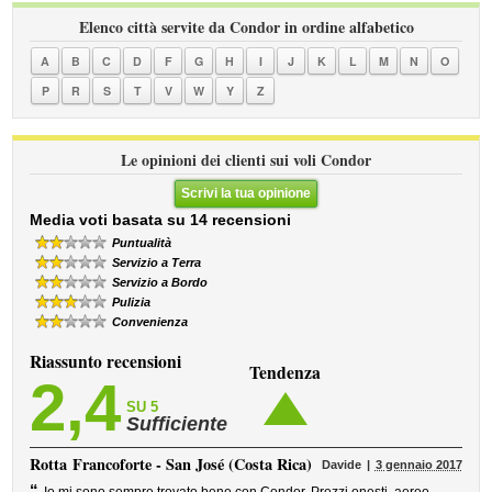
Elenco città servite da Condor in ordine alfabetico
A
B
C
D
F
G
H
I
J
K
L
M
N
O
P
R
S
T
V
W
Y
Z
Le opinioni dei clienti sui voli Condor
Scrivi la tua opinione
Media voti basata su 14 recensioni
Puntualità
Servizio a Terra
Servizio a Bordo
Pulizia
Convenienza
Riassunto recensioni
Tendenza
2,4
SU 5
Sufficiente
Rotta
Francoforte - San José (Costa Rica)
Davide
3 gennaio 2017
“