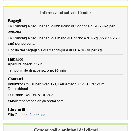
Informazioni sui voli Condor
Bagagli
La Franchigia per il bagaglio imbarcato di Condor è di
20/23 kg
per
persona
La Franchigia per il bagaglio a mano di Condor è di
6 kg (55 x 40 x 20
cm)
per persona
Il costo del bagaglio extra franchigia è di
EUR 10/20 per kg
Imbarco
Apertura check in:
2 h
Tempo limite di accettazione:
90 min
Contatti
Indirizzo:
Am Grunen Weg 1-3, Kelsterbach, 65451 Frankfurt,
Deutschland
Telefono:
+49 180 5 707202
eMail:
reservation.en@condor.com
Link utili
Sito Condor:
Aprire sito
Condor voli e opinioni dei clienti