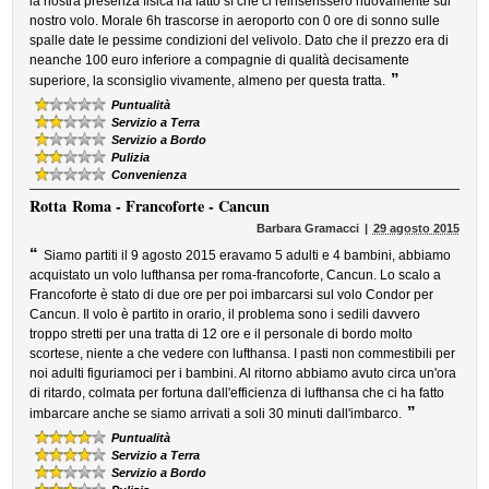
la nostra presenza fisica ha fatto sì che ci reinserissero nuovamente sul
nostro volo. Morale 6h trascorse in aeroporto con 0 ore di sonno sulle
spalle date le pessime condizioni del velivolo. Dato che il prezzo era di
neanche 100 euro inferiore a compagnie di qualità decisamente
”
superiore, la sconsiglio vivamente, almeno per questa tratta.
Puntualità
Servizio a Terra
Servizio a Bordo
Pulizia
Convenienza
Rotta
Roma - Francoforte - Cancun
Barbara Gramacci
29 agosto 2015
“
Siamo partiti il 9 agosto 2015 eravamo 5 adulti e 4 bambini, abbiamo
acquistato un volo lufthansa per roma-francoforte, Cancun. Lo scalo a
Francoforte è stato di due ore per poi imbarcarsi sul volo Condor per
Cancun. Il volo è partito in orario, il problema sono i sedili davvero
troppo stretti per una tratta di 12 ore e il personale di bordo molto
scortese, niente a che vedere con lufthansa. I pasti non commestibili per
noi adulti figuriamoci per i bambini. Al ritorno abbiamo avuto circa un'ora
di ritardo, colmata per fortuna dall'efficienza di lufthansa che ci ha fatto
”
imbarcare anche se siamo arrivati a soli 30 minuti dall'imbarco.
Puntualità
Servizio a Terra
Servizio a Bordo