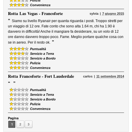
Pulizia
Convenienza
Rotta
Las Vegas - Francoforte
sylvia
7 giugno 2015
“
Siamo su livello Ryanair per quanta riguarda i posti. Troppo stretti per
un viaggio di 12 ore. Fate conto che sono alta 1.64 m, chi ha 1.90 è
davvero in difficoltà! Anche il mangiare fa desiderare, su un volo di 12
ore danno davvero troppo poco. Fame. Meglio portare qualche cosa con
”
se in aereo. Per il resto ok.
Puntualità
Servizio a Terra
Servizio a Bordo
Pulizia
Convenienza
Rotta
Francoforte - Fort Lauderdale
carlos
11 settembre 2014
“
”
Puntualità
Servizio a Terra
Servizio a Bordo
Pulizia
Convenienza
Pagina
1
2
3