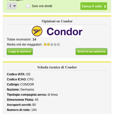
Solo voli diretti
Opinioni su Condor
Totale recensioni:
14
Media voti dei viaggiatori:
Leggi le opinioni
Scrivi la tua opinione
Scheda tecnica di Condor
Codice IATA:
DE
Codice ICAO:
CFG
Callsign:
CONDOR
Nazione:
Germania
Tipologia compagnia aerea:
di linea
Dimensione Flotta:
45
Aeroporti serviti:
80
Numero di rotte:
194