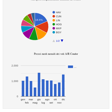
HAV
CUN
18.6%
LIN
HOG
MXP
BGY
1/2
Prezzi medi mensili dei voli A/R Condor
2,000
…
1,000
0
gen
mar
giu
ago
ott
dic
feb
mag
lug
set
nov