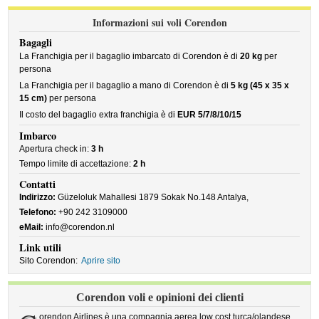
Informazioni sui voli Corendon
Bagagli
La Franchigia per il bagaglio imbarcato di Corendon è di
20 kg
per
persona
La Franchigia per il bagaglio a mano di Corendon è di
5 kg (45 x 35 x
15 cm)
per persona
Il costo del bagaglio extra franchigia è di
EUR 5/7/8/10/15
Imbarco
Apertura check in:
3 h
Tempo limite di accettazione:
2 h
Contatti
Indirizzo:
Güzeloluk Mahallesi 1879 Sokak No.148 Antalya,
Telefono:
+90 242 3109000
eMail:
info@corendon.nl
Link utili
Sito Corendon:
Aprire sito
Corendon voli e opinioni dei clienti
orendon Airlines è una compagnia aerea low cost turca/olandese