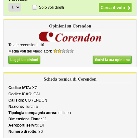
Solo voli diretti
Opinioni su Corendon
Totale recensioni:
10
Media voti dei viaggiatori:
Leggi le opinioni
Scrivi la tua opinione
Scheda tecnica di Corendon
Codice IATA:
XC
Codice ICAO:
CAI
Callsign:
CORENDON
Nazione:
Turchia
Tipologia compagnia aerea:
di linea
Dimensione Flotta:
11
Aeroporti serviti:
14
Numero di rotte:
36