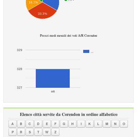
16.7%
33.3%
Prezzi medi mensili dei voli A/R Corendon
329
…
328
327
ott
Elenco città servite da Corendon in ordine alfabetico
A
B
C
D
E
F
G
H
I
K
L
M
N
O
P
R
S
T
W
Z