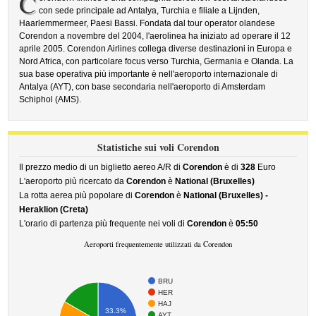
C
con sede principale ad Antalya, Turchia e filiale a Lijnden,
Haarlemmermeer, Paesi Bassi. Fondata dal tour operator olandese
Corendon a novembre del 2004, l'aerolinea ha iniziato ad operare il 12
aprile 2005. Corendon Airlines collega diverse destinazioni in Europa e
Nord Africa, con particolare focus verso Turchia, Germania e Olanda. La
sua base operativa più importante è nell'aeroporto internazionale di
Antalya (AYT), con base secondaria nell'aeroporto di Amsterdam
Schiphol (AMS).
Statistiche sui voli Corendon
Il prezzo medio di un biglietto aereo A/R di
Corendon
è di
328
Euro
L'aeroporto più ricercato da
Corendon
è
National (Bruxelles)
La rotta aerea più popolare di
Corendon
è
National (Bruxelles) -
Heraklion (Creta)
L'orario di partenza più frequente nei voli di
Corendon
è
05:50
Aeroporti frequentemente utilizzati da Corendon
BRU
HER
HAJ
33.3%
AYT