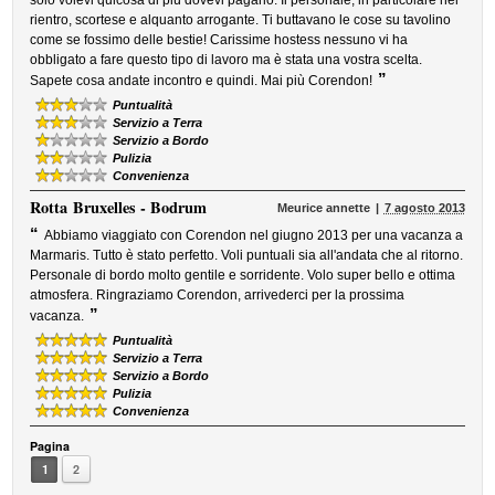
solo volevi qulcosa di più dovevi pagarlo. Il personale, in particolare nel
rientro, scortese e alquanto arrogante. Ti buttavano le cose su tavolino
come se fossimo delle bestie! Carissime hostess nessuno vi ha
obbligato a fare questo tipo di lavoro ma è stata una vostra scelta.
”
Sapete cosa andate incontro e quindi. Mai più Corendon!
Puntualità
Servizio a Terra
Servizio a Bordo
Pulizia
Convenienza
Rotta
Bruxelles - Bodrum
Meurice annette
7 agosto 2013
“
Abbiamo viaggiato con Corendon nel giugno 2013 per una vacanza a
Marmaris. Tutto è stato perfetto. Voli puntuali sia all'andata che al ritorno.
Personale di bordo molto gentile e sorridente. Volo super bello e ottima
atmosfera. Ringraziamo Corendon, arrivederci per la prossima
”
vacanza.
Puntualità
Servizio a Terra
Servizio a Bordo
Pulizia
Convenienza
Pagina
1
2