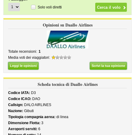
Solo voli diretti
Opinioni su Daallo Airlines
Totale recensioni:
1
Media voti dei viaggiatori:
Leggi le opinioni
Scrivi la tua opinione
Scheda tecnica di Daallo Airlines
Codice IATA:
D3
Codice ICAO:
DAO
Callsign:
DALO AIRLINES
Nazione:
Gibuti
Tipologia compagnia aerea:
di linea
Dimensione Flotta:
3
Aeroporti serviti:
6