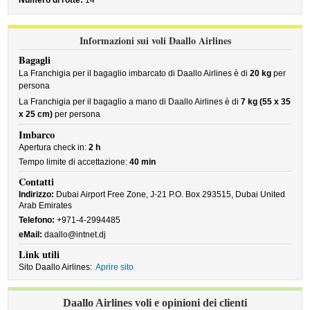
Numero di rotte:
14
Informazioni sui voli Daallo Airlines
Bagagli
La Franchigia per il bagaglio imbarcato di Daallo Airlines è di
20 kg
per
persona
La Franchigia per il bagaglio a mano di Daallo Airlines è di
7 kg (55 x 35
x 25 cm)
per persona
Imbarco
Apertura check in:
2 h
Tempo limite di accettazione:
40 min
Contatti
Indirizzo:
Dubai Airport Free Zone, J-21 P.O. Box 293515, Dubai United
Arab Emirates
Telefono:
+971-4-2994485
eMail:
daallo@intnet.dj
Link utili
Sito Daallo Airlines:
Aprire sito
Daallo Airlines voli e opinioni dei clienti