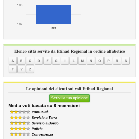
183
182
set
Elenco città servite da Etihad Regional in ordine alfabetico
A
B
C
D
F
G
I
L
M
N
O
P
R
S
T
V
Z
Le opinioni dei clienti sui voli Etihad Regional
Scrivi la tua opinione
Media voti basata su 8 recensioni
Puntualità
Servizio a Terra
Servizio a Bordo
Pulizia
Convenienza