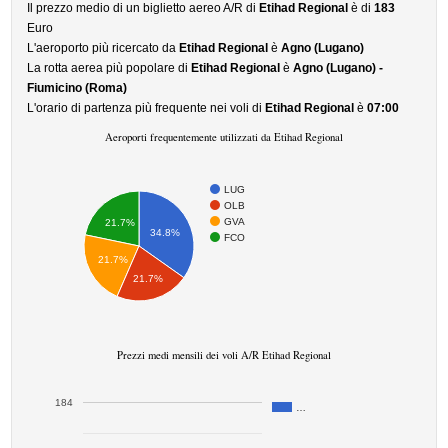
Il prezzo medio di un biglietto aereo A/R di
Etihad Regional
è di
183
Euro
L'aeroporto più ricercato da
Etihad Regional
è
Agno (Lugano)
La rotta aerea più popolare di
Etihad Regional
è
Agno (Lugano) -
Fiumicino (Roma)
L'orario di partenza più frequente nei voli di
Etihad Regional
è
07:00
Aeroporti frequentemente utilizzati da Etihad Regional
LUG
OLB
GVA
21.7%
34.8%
FCO
21.7%
21.7%
Prezzi medi mensili dei voli A/R Etihad Regional
184
…