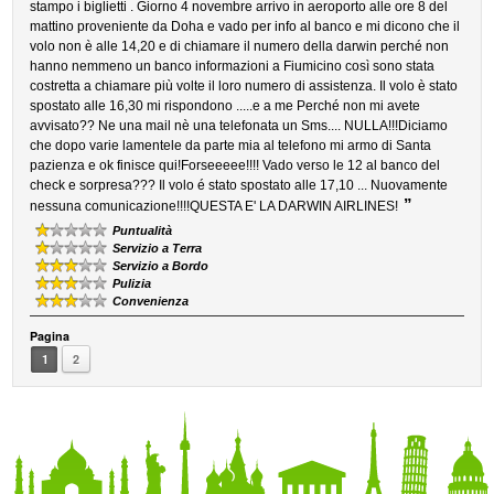
stampo i biglietti . Giorno 4 novembre arrivo in aeroporto alle ore 8 del
mattino proveniente da Doha e vado per info al banco e mi dicono che il
volo non è alle 14,20 e di chiamare il numero della darwin perché non
hanno nemmeno un banco informazioni a Fiumicino così sono stata
costretta a chiamare più volte il loro numero di assistenza. Il volo è stato
spostato alle 16,30 mi rispondono .....e a me Perché non mi avete
avvisato?? Ne una mail nè una telefonata un Sms.... NULLA!!!Diciamo
che dopo varie lamentele da parte mia al telefono mi armo di Santa
pazienza e ok finisce qui!Forseeeee!!!! Vado verso le 12 al banco del
check e sorpresa??? Il volo é stato spostato alle 17,10 ... Nuovamente
”
nessuna comunicazione!!!!QUESTA E' LA DARWIN AIRLINES!
Puntualità
Servizio a Terra
Servizio a Bordo
Pulizia
Convenienza
Pagina
1
2