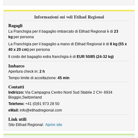
Informazioni sui voli Etihad Regional
Bagagli
La Franchigia per il bagaglio imbarcato di Etihad Regional è di
23
kg
per persona
La Franchigia per il bagaglio a mano di Etihad Regional è di
8 kg (55 x
40 x 20 cm)
per persona
Il costo del bagaglio extra franchigia è di
EUR 50/85 (24-32 kg)
Imbarco
Apertura check in:
2 h
Tempo limite di accettazione:
45 min
Contatti
Indirizzo:
Via Campagna Centro Nord Sud Stabile 2 CH- 6934
Bioggio,Switzerland
Telefono:
+41 (0)91 973 28 50
eMail:
info@etihadregional.com
Link utili
Sito Etihad Regional:
Aprire sito