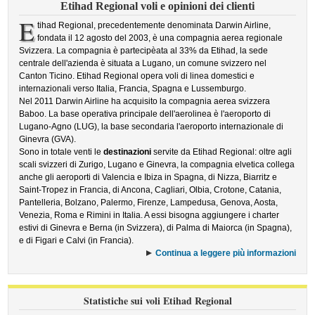
Etihad Regional voli e opinioni dei clienti
E
tihad Regional, precedentemente denominata Darwin Airline,
fondata il 12 agosto del 2003, è una compagnia aerea regionale
Svizzera. La compagnia è partecipèata al 33% da Etihad, la sede
centrale dell'azienda è situata a Lugano, un comune svizzero nel
Canton Ticino. Etihad Regional opera voli di linea domestici e
internazionali verso Italia, Francia, Spagna e Lussemburgo.
Nel 2011 Darwin Airline ha acquisito la compagnia aerea svizzera
Baboo. La base operativa principale dell'aerolinea è l'aeroporto di
Lugano-Agno (LUG), la base secondaria l'aeroporto internazionale di
Ginevra (GVA).
Sono in totale venti le
destinazioni
servite da Etihad Regional: oltre agli
scali svizzeri di Zurigo, Lugano e Ginevra, la compagnia elvetica collega
anche gli aeroporti di Valencia e Ibiza in Spagna, di Nizza, Biarritz e
Saint-Tropez in Francia, di Ancona, Cagliari, Olbia, Crotone, Catania,
Pantelleria, Bolzano, Palermo, Firenze, Lampedusa, Genova, Aosta,
Venezia, Roma e Rimini in Italia. A essi bisogna aggiungere i charter
estivi di Ginevra e Berna (in Svizzera), di Palma di Maiorca (in Spagna),
e di Figari e Calvi (in Francia).
Continua a leggere più informazioni
Statistiche sui voli Etihad Regional