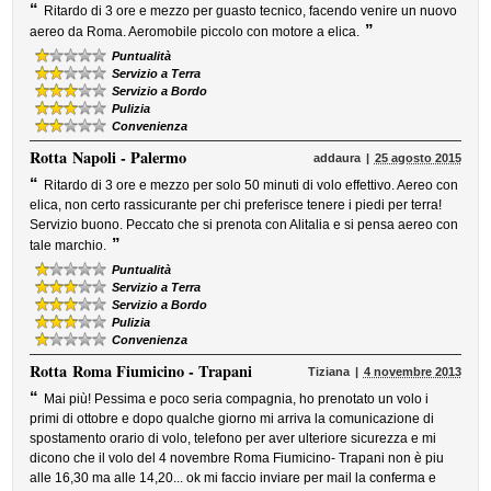
“
Ritardo di 3 ore e mezzo per guasto tecnico, facendo venire un nuovo
”
aereo da Roma. Aeromobile piccolo con motore a elica.
Puntualità
Servizio a Terra
Servizio a Bordo
Pulizia
Convenienza
Rotta
Napoli - Palermo
addaura
25 agosto 2015
“
Ritardo di 3 ore e mezzo per solo 50 minuti di volo effettivo. Aereo con
elica, non certo rassicurante per chi preferisce tenere i piedi per terra!
Servizio buono. Peccato che si prenota con Alitalia e si pensa aereo con
”
tale marchio.
Puntualità
Servizio a Terra
Servizio a Bordo
Pulizia
Convenienza
Rotta
Roma Fiumicino - Trapani
Tiziana
4 novembre 2013
“
Mai più! Pessima e poco seria compagnia, ho prenotato un volo i
primi di ottobre e dopo qualche giorno mi arriva la comunicazione di
spostamento orario di volo, telefono per aver ulteriore sicurezza e mi
dicono che il volo del 4 novembre Roma Fiumicino- Trapani non è piu
alle 16,30 ma alle 14,20... ok mi faccio inviare per mail la conferma e