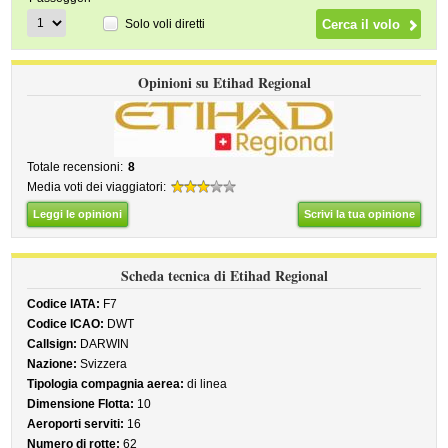
Solo voli diretti
Opinioni su Etihad Regional
Totale recensioni:
8
Media voti dei viaggiatori:
Leggi le opinioni
Scrivi la tua opinione
Scheda tecnica di Etihad Regional
Codice IATA:
F7
Codice ICAO:
DWT
Callsign:
DARWIN
Nazione:
Svizzera
Tipologia compagnia aerea:
di linea
Dimensione Flotta:
10
Aeroporti serviti:
16
Numero di rotte:
62