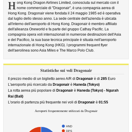
H
ong Kong Dragon Airlines Limited, conosciuta sul mercato con il
nome commerciale di "Dragonair", è una compagnia aerea di
Hong Kong. Dragonair viene fondata il 24 maggio 1985 ed è operativa
dal luglio dello stesso anno. La sede centrale dell'azienda è ubicata
all'interno dell'aeroporto di Hong Kong. Dragonair è membro affiliato
dell'alleanza Oneworld e fa parte del gruppo Cathay Pacific. La
compagnia opera voli internazionali in numerose destinazioni dell'Asia
e del Pacifico, la sua base tecnica principale è situata nell'aeroporto
internazionale di Hong Kong (HKG). I programmi frequent flyer
dell'aerolinea sono Asia Miles e The Marco Polo Club.
Statistiche sui voli Dragonair
Il prezzo medio di un biglietto aereo A/R di
Dragonair
è di
285
Euro
L'aeroporto più ricercato da
Dragonair
è
Haneda (Tokyo)
La rotta aerea più popolare di
Dragonair
è
Haneda (Tokyo) - Ngurah
Rai (Bali)
L'orario di partenza più frequente nei voli di
Dragonair
è
01:55
Aeroporti frequentemente utilizzati da Dragonair
HND
DPS