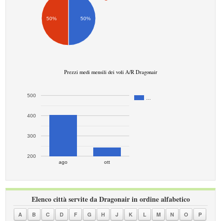
50%
50%
Prezzi medi mensili dei voli A/R Dragonair
500
…
400
300
200
ago
ott
Elenco città servite da Dragonair in ordine alfabetico
A
B
C
D
F
G
H
J
K
L
M
N
O
P