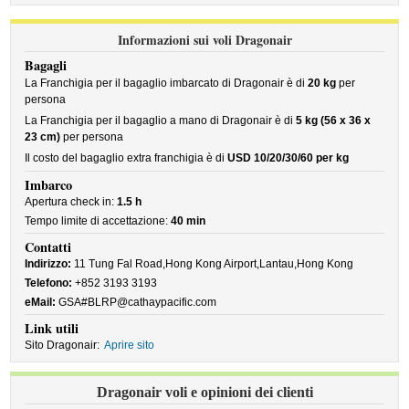
Informazioni sui voli Dragonair
Bagagli
La Franchigia per il bagaglio imbarcato di Dragonair è di
20 kg
per
persona
La Franchigia per il bagaglio a mano di Dragonair è di
5 kg (56 x 36 x
23 cm)
per persona
Il costo del bagaglio extra franchigia è di
USD 10/20/30/60 per kg
Imbarco
Apertura check in:
1.5 h
Tempo limite di accettazione:
40 min
Contatti
Indirizzo:
11 Tung Fal Road,Hong Kong Airport,Lantau,Hong Kong
Telefono:
+852 3193 3193
eMail:
GSA#BLRP@cathaypacific.com
Link utili
Sito Dragonair:
Aprire sito
Dragonair voli e opinioni dei clienti