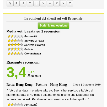
Q
R
S
T
U
V
W
X
Y
Z
Le opinioni dei clienti sui voli Dragonair
Scrivi la tua opinione
Media voti basata su 1 recensioni
Puntualità
Servizio a Terra
Servizio a Bordo
Pulizia
Convenienza
Riassunto recensioni
3,4
SU 5
Buono
Rotta
Hong Kong - Pechino - Hong Kong
Clyde
3 agosto 2010
“
Volo di andata in orario e tutto ok. Buon cibo, servizio e tv. Volo di
ritorno ritardato di 40 minuti alla partenza, dicono che Dragonair sia
”
famosa per i ritardi. Per il resto buon servizio e volo tranquillo.
Puntualità