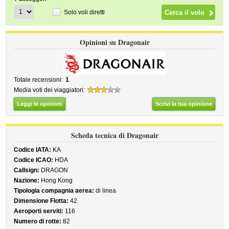
Solo voli diretti
Opinioni su Dragonair
Totale recensioni:
1
Media voti dei viaggiatori:
Leggi le opinioni
Scrivi la tua opinione
Scheda tecnica di Dragonair
Codice IATA:
KA
Codice ICAO:
HDA
Callsign:
DRAGON
Nazione:
Hong Kong
Tipologia compagnia aerea:
di linea
Dimensione Flotta:
42
Aeroporti serviti:
116
Numero di rotte:
82