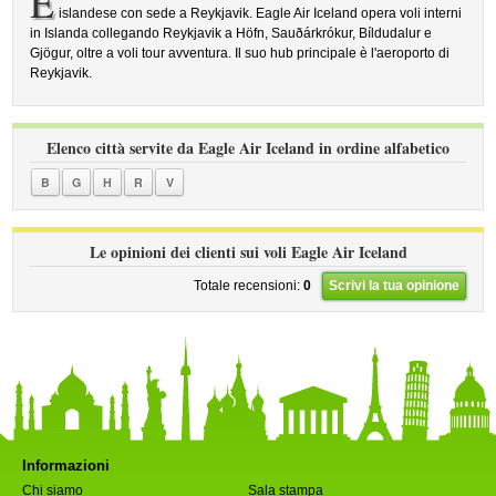
E
islandese con sede a Reykjavik. Eagle Air Iceland opera voli interni
in Islanda collegando Reykjavik a Höfn, Sauðárkrókur, Bíldudalur e
Gjögur, oltre a voli tour avventura. Il suo hub principale è l'aeroporto di
Reykjavik.
Elenco città servite da Eagle Air Iceland in ordine alfabetico
B
G
H
R
V
Le opinioni dei clienti sui voli Eagle Air Iceland
Totale recensioni:
0
Scrivi la tua opinione
Informazioni
Chi siamo
Sala stampa