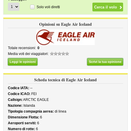
Solo voli diretti
Opinioni su Eagle Air Iceland
Totale recensioni:
0
Media voti dei viaggiatori:
Leggi le opinioni
Scrivi la tua opinione
Scheda tecnica di Eagle Air Iceland
Codice IATA:
--
Codice ICAO:
FEI
Callsign:
ARCTIC EAGLE
Nazione:
Islanda
Tipologia compagnia aerea:
di linea
Dimensione Flotta:
6
Aeroporti serviti:
6
Numero di rotte:
6