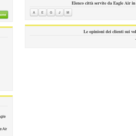
Elenco città servite da Eagle Air in
A
E
G
J
M
ione
Le opinioni dei clienti sui vo
agle
e Air