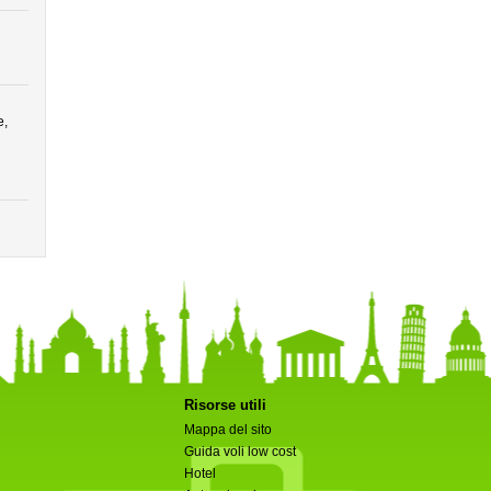
e,
Risorse utili
Mappa del sito
Guida voli low cost
Hotel