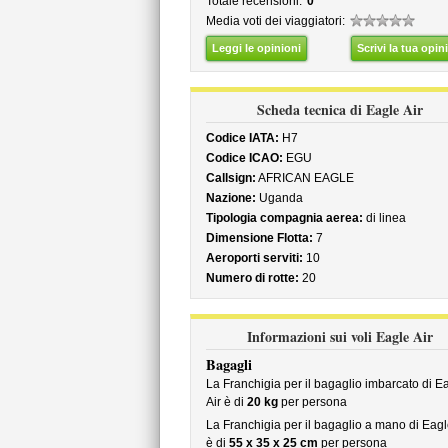
Totale recensioni:
0
Media voti dei viaggiatori:
Leggi le opinioni
Scrivi la tua opin
Scheda tecnica di Eagle Air
Codice IATA:
H7
Codice ICAO:
EGU
Callsign:
AFRICAN EAGLE
Nazione:
Uganda
Tipologia compagnia aerea:
di linea
Dimensione Flotta:
7
Aeroporti serviti:
10
Numero di rotte:
20
Informazioni sui voli Eagle Air
Bagagli
La Franchigia per il bagaglio imbarcato di E
Air è di
20 kg
per persona
La Franchigia per il bagaglio a mano di Eagl
è di
55 x 35 x 25 cm
per persona