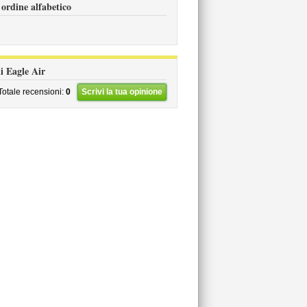
 ordine alfabetico
li Eagle Air
Totale recensioni:
0
Scrivi la tua opinione